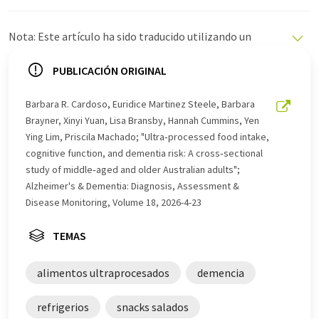
Nota: Este artículo ha sido traducido utilizando un
sistema informático sin intervención humana. LUMITOS
ofrece estas traducciones automáticas para presentar
PUBLICACIÓN ORIGINAL
una gama más amplia de noticias de actualidad. Como
este artículo ha sido traducido con traducción
Barbara R. Cardoso, Euridice Martinez Steele, Barbara
automática, es posible que contenga errores de
Brayner, Xinyi Yuan, Lisa Bransby, Hannah Cummins, Yen
vocabulario, sintaxis o gramática. El artículo original en
Ying Lim, Priscila Machado; "Ultra‐processed food intake,
Inglés se puede encontrar
aquí
.
cognitive function, and dementia risk: A cross‐sectional
study of middle‐aged and older Australian adults";
Alzheimer's & Dementia: Diagnosis, Assessment &
Disease Monitoring, Volume 18, 2026-4-23
TEMAS
alimentos ultraprocesados
demencia
refrigerios
snacks salados