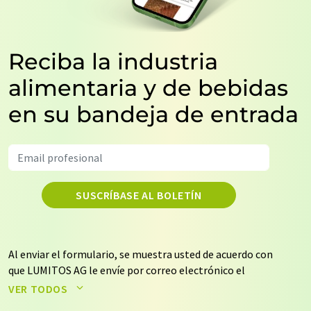
Reciba la industria
alimentaria y de bebidas
en su bandeja de entrada
SUSCRÍBASE AL BOLETÍN
Al enviar el formulario, se muestra usted de acuerdo con
que LUMITOS AG le envíe por correo electrónico el
boletín o boletines seleccionados anteriormente. Sus
VER TODOS
datos no se facilitarán a terceros. El almacenamiento y