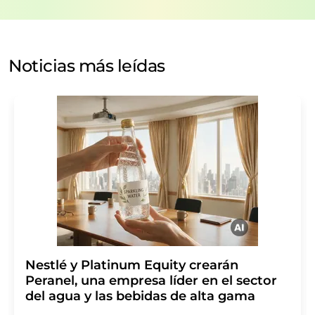
el procesamiento de sus datos se realiza sobre la base
de nuestra
política de protección de datos
. LUMITOS
puede ponerse en contacto con usted por correo
electrónico a efectos publicitarios o de investigación de
Noticias más leídas
mercado y opinión. Puede revocar en todo momento su
consentimiento sin efecto retroactivo y sin necesidad
de indicar los motivos informando por correo postal a
LUMITOS AG, Ernst-Augustin-Str. 2, 12489 Berlín
(Alemania) o por correo electrónico a
revoke@lumitos.com
. Además, en cada correo
electrónico se incluye un enlace para anular la
suscripción al boletín informativo correspondiente.
Nestlé y Platinum Equity crearán
Peranel, una empresa líder en el sector
del agua y las bebidas de alta gama