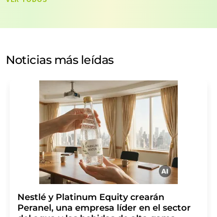
datos no se facilitarán a terceros. El almacenamiento y
el procesamiento de sus datos se realiza sobre la base
de nuestra
política de protección de datos
. LUMITOS
puede ponerse en contacto con usted por correo
electrónico a efectos publicitarios o de investigación de
Noticias más leídas
mercado y opinión. Puede revocar en todo momento su
consentimiento sin efecto retroactivo y sin necesidad
de indicar los motivos informando por correo postal a
LUMITOS AG, Ernst-Augustin-Str. 2, 12489 Berlín
(Alemania) o por correo electrónico a
revoke@lumitos.com
. Además, en cada correo
electrónico se incluye un enlace para anular la
suscripción al boletín informativo correspondiente.
Nestlé y Platinum Equity crearán
Peranel, una empresa líder en el sector