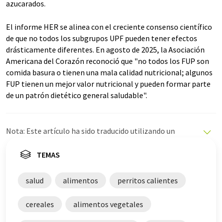
azucarados.
El informe HER se alinea con el creciente consenso científico
de que no todos los subgrupos UPF pueden tener efectos
drásticamente diferentes. En agosto de 2025, la Asociación
Americana del Corazón reconoció que "no todos los FUP son
comida basura o tienen una mala calidad nutricional; algunos
FUP tienen un mejor valor nutricional y pueden formar parte
de un patrón dietético general saludable".
Nota: Este artículo ha sido traducido utilizando un
sistema informático sin intervención humana. LUMITOS
ofrece estas traducciones automáticas para presentar
TEMAS
una gama más amplia de noticias de actualidad. Como
este artículo ha sido traducido con traducción
salud
alimentos
perritos calientes
automática, es posible que contenga errores de
vocabulario, sintaxis o gramática. El artículo original en
cereales
alimentos vegetales
Inglés se puede encontrar
aquí
.