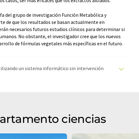
s casos, ser más eficaces que los extractos aislados.
a del grupo de investigación Función Metabólica y
erte de que los resultados se basan actualmente en
erán necesarios futuros estudios clínicos para determinar si
manos. No obstante, el investigador cree que los nuevos
rrollo de fórmulas vegetales más específicas en el futuro.
utilizando un sistema informático sin intervención
ciones automáticas para presentar una gama más
 este artículo ha sido traducido con traducción
rores de vocabulario, sintaxis o gramática. El artículo
quí
.
partamento ciencias