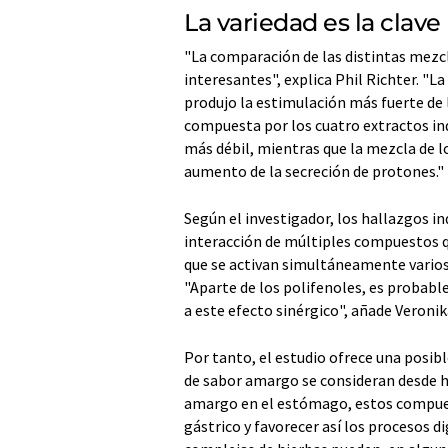
La variedad es la clave
"La comparación de las distintas mezc
interesantes", explica Phil Richter. "
produjo la estimulación más fuerte de 
compuesta por los cuatro extractos i
más débil, mientras que la mezcla de l
aumento de la secreción de protones."
Según el investigador, los hallazgos ind
interacción de múltiples compuestos q
que se activan simultáneamente varios 
"Aparte de los polifenoles, es probab
a este efecto sinérgico", añade Veroni
Por tanto, el estudio ofrece una posib
de sabor amargo se consideran desde ha
amargo en el estómago, estos compues
gástrico y favorecer así los procesos d