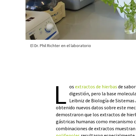
El Dr. Phil Richter en el laboratorio
L
os
extractos de hierbas
de sabor
digestión, pero la base molecular
Leibniz de Biología de Sistemas
obtenido nuevos datos sobre este meca
demostraron que los extractos de hierb
gástricas humanas como mecanismo clav
combinaciones de extractos muestran 
polifenoles
resultaron especialmente p