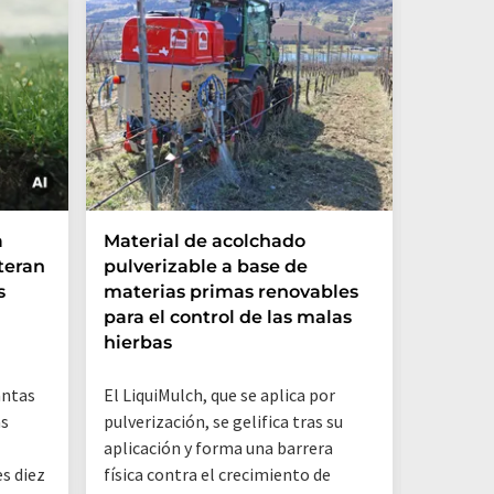
Los mo
a
Material de acolchado
global
teran
pulverizable a base de
intensi
s
materias primas renovables
reaccio
para el control de las malas
extrem
hierbas
antas
El LiquiMulch, que se aplica por
as
pulverización, se gelifica tras su
aplicación y forma una barrera
s diez
física contra el crecimiento de