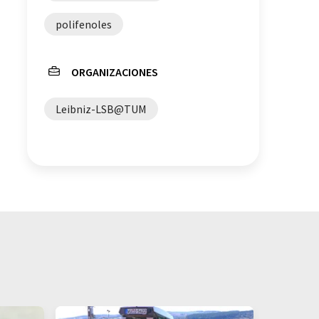
polifenoles
ORGANIZACIONES
Leibniz-LSB@TUM