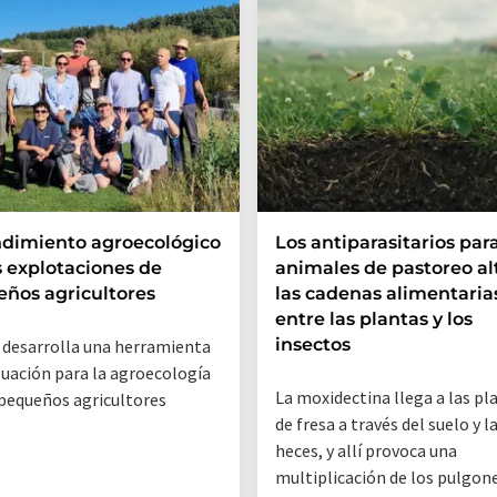
ndimiento agroecológico
Los antiparasitarios par
s explotaciones de
animales de pastoreo al
ños agricultores
las cadenas alimentaria
entre las plantas y los
insectos
 desarrolla una herramienta
luación para la agroecología
La moxidectina llega a las pl
 pequeños agricultores
de fresa a través del suelo y l
heces, y allí provoca una
multiplicación de los pulgone