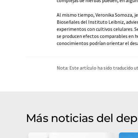
complejas de hierbas pueden, en alguno
Al mismo tiempo, Veronika Somoza, jef
Bioseñales del Instituto Leibniz, advi
experimentos con cultivos celulares. S
se producen efectos comparables en hu
conocimientos podrían orientar el desa
Nota: Este artículo ha sido traducido 
humana. LUMITOS ofrece estas traduc
amplia de noticias de actualidad. Como
automática, es posible que contenga er
original en Inglés se puede encontrar
a
Más noticias del de