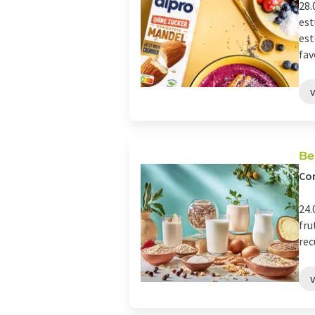
28.
est
est
favo
Be
Con
24.
fru
rec