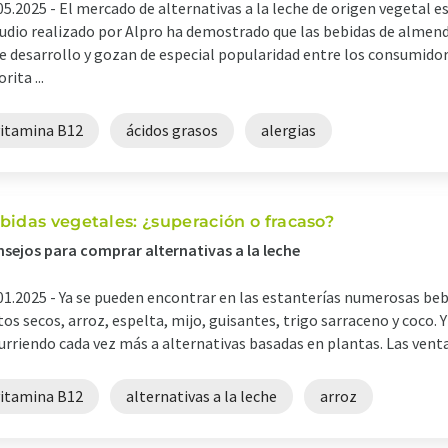
05.2025 -
El mercado de alternativas a la leche de origen vegetal 
udio realizado por Alpro ha demostrado que las bebidas de almen
e desarrollo y gozan de especial popularidad entre los consumidor
rita ...
vitamina B12
ácidos grasos
alergias
bidas vegetales: ¿superación o fracaso?
sejos para comprar alternativas a la leche
01.2025 -
Ya se pueden encontrar en las estanterías numerosas bebi
tos secos, arroz, espelta, mijo, guisantes, trigo sarraceno y coco
urriendo cada vez más a alternativas basadas en plantas. Las ventas 
vitamina B12
alternativas a la leche
arroz