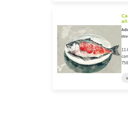
Ca
añ
Ado
inv
11.
cam
750