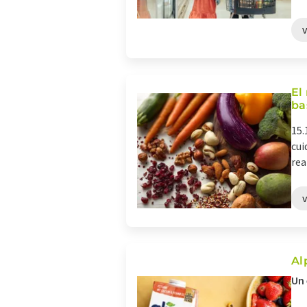
El
ba
15.
cui
rea
Al
Un 