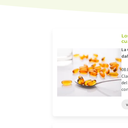
Lo
cu
La 
dañ
08.
Cla
del
com