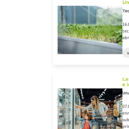
Un
Tec
16.
tec
abr
La
e 
Una
07.
enr
sub
pri