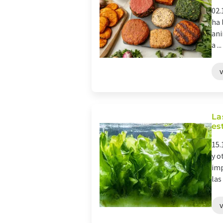
02.
ha 
ani
a ...
La
es
15.
y o
imp
las .