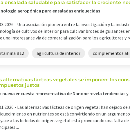
a ensalada saludable para satisfacer la creciente n
nología aeropónica para ensaladas enriquecidas
03.2026 -
Una asociación pionera entre la investigación y la industr
nología de cultivos de interior para cultivar brotes de guisantes e
e una interesante vía de comercialización para los agricultores y 
vitamina B12
agricultura de interior
complementos ali
s alternativas lácteas vegetales se imponen: los co
impuestos justos
 nueva encuesta representativa de Danone revela tendencias y
01.2026 -
Las alternativas lácteas de origen vegetal han dejado de 
iquecimiento en nutrientes se está convirtiendo en un argumento d
yace a las bebidas de origen vegetal está provocando una falta de
ncipales ...