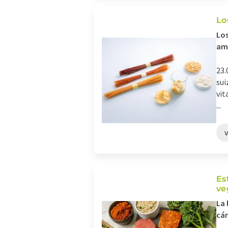
Lo
Los
ama
23.
sui
vit
...
Es
ve
La 
cár