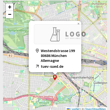
+
−
×
Westendstrasse 199
80686 München
Allemagne
tuev-sued.de
Leaflet
|
©
OpenStreetMap