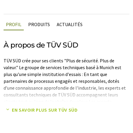
PROFIL
PRODUITS
ACTUALITÉS
À propos de TÜV SÜD
TÜV SÜD crée pour ses clients "Plus de sécurité. Plus de
valeur." Le groupe de services techniques basé à Munich est
plus qu'une simple institution d'essais : En tant que
partenaires de processus engagés et responsables, dotés
d'une connaissance approfondie de l'industrie, les experts et
consultants techniques de TÜV SÜD accompagnent leurs
clients tout au long de la chaîne de valeur. Les experts
concentrent leurs services sur les compétences essentielles
EN SAVOIR PLUS SUR TÜV SÜD
que sont le conseil, les essais, la certification et la formation.
Note: Cet article a été traduit à l'aide d'un système