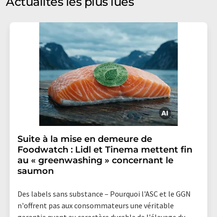
Actualités les plus lues
votre consentement sans indication de motifs à
LUMITOS AG, Ernst-Augustin-Str. 2, 12489 Berlin,
Allemagne ou par e-mail à
revoke@lumitos.com
avec
effet pour l'avenir. De plus, chaque courriel contient un
lien pour se désabonner de la newsletter
correspondante.
Suite à la mise en demeure de
Foodwatch : Lidl et Tinema mettent fin
au « greenwashing » concernant le
saumon
Des labels sans substance – Pourquoi l'ASC et le GGN
n'offrent pas aux consommateurs une véritable