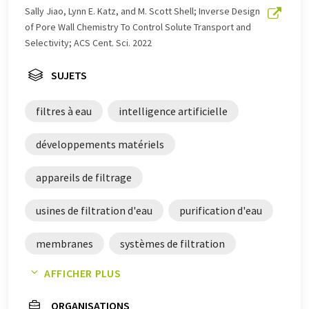
été traduit avec traduction automatique, il est possible
Sally Jiao, Lynn E. Katz, and M. Scott Shell; Inverse Design
qu'il contienne des erreurs de vocabulaire, de syntaxe ou
of Pore Wall Chemistry To Control Solute Transport and
de grammaire. L'article original dans Anglais peut être
Selectivity; ACS Cent. Sci. 2022
trouvé
ici
.
SUJETS
filtres à eau
intelligence artificielle
développements matériels
appareils de filtrage
usines de filtration d'eau
purification d'eau
membranes
systèmes de filtration
AFFICHER PLUS
systèmes de filtration
ORGANISATIONS