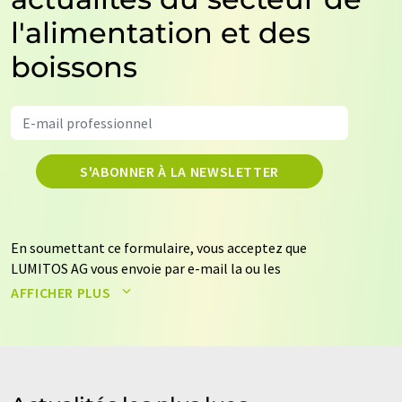
l'alimentation et des
boissons
S'ABONNER À LA NEWSLETTER
En soumettant ce formulaire, vous acceptez que
LUMITOS AG vous envoie par e-mail la ou les
newsletters sélectionnées ci-dessus. Vos données ne
AFFICHER PLUS
seront pas transmises à des tiers. Vos données seront
stockées et traitées conformément à nos
règles de
protection des données
. LUMITOS peut vous contacter
par e-mail à des fins publicitaires ou d'études de marché
et d'opinion. Vous pouvez à tout moment révoquer