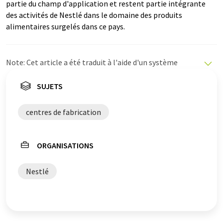
partie du champ d'application et restent partie intégrante
des activités de Nestlé dans le domaine des produits
alimentaires surgelés dans ce pays.
Note: Cet article a été traduit à l'aide d'un système
informatique sans intervention humaine. LUMITOS
propose ces traductions automatiques pour présenter
SUJETS
un plus large éventail d'actualités. Comme cet article a
été traduit avec traduction automatique, il est possible
centres de fabrication
qu'il contienne des erreurs de vocabulaire, de syntaxe ou
de grammaire. L'article original dans Anglais peut être
trouvé
ici
.
ORGANISATIONS
Nestlé