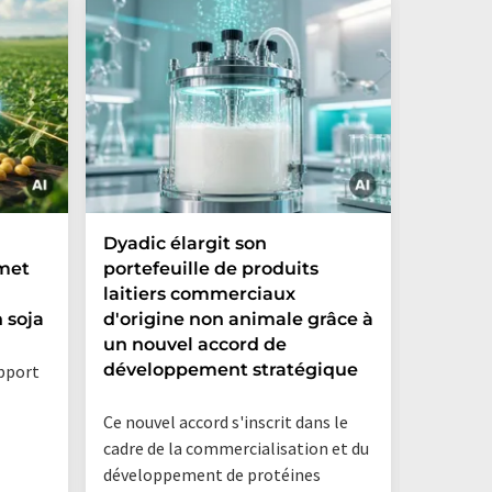
Dyadic élargit son
Danone 
 met
portefeuille de produits
créatio
laitiers commerciaux
et ouvr
 soja
d'origine non animale grâce à
dans le
un nouvel accord de
Argent
développement stratégique
apport
La nouve
Ce nouvel accord s'inscrit dans le
Danone A
cadre de la commercialisation et du
Hermanos
développement de protéines
commune