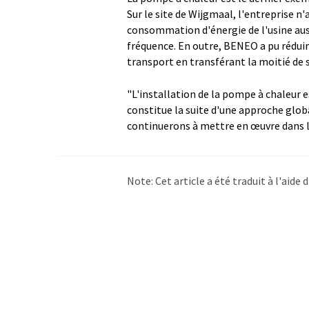
Sur le site de Wijgmaal, l'entreprise n'a
consommation d'énergie de l'usine auss
fréquence. En outre, BENEO a pu rédui
transport en transférant la moitié de s
"L'installation de la pompe à chaleur e
constitue la suite d'une approche globa
continuerons à mettre en œuvre dans l
Note: Cet article a été traduit à l'aid
LUMITOS propose ces traductions auto
d'actualités. Comme cet article a été t
qu'il contienne des erreurs de vocabula
Allemand peut être trouvé
ici
.