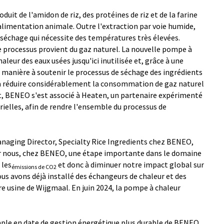
it de l'amidon de riz, des protéines de riz et de la farine
l'alimentation animale. Outre l'extraction par voie humide,
 séchage qui nécessite des températures très élevées.
e processus provient du gaz naturel. La nouvelle pompe à
aleur des eaux usées jusqu'ici inutilisée et, grâce à une
 manière à soutenir le processus de séchage des ingrédients
si à réduire considérablement la consommation de gaz naturel
et, BENEO s'est associé à Heaten, un partenaire expérimenté
ielles, afin de rendre l'ensemble du processus de
aging Director, Specialty Rice Ingredients chez BENEO,
ur nous, chez BENEO, une étape importante dans le domaine
 les
et donc à diminuer notre impact global sur
émissions de CO2
us avons déjà installé des échangeurs de chaleur et des
 usine de Wijgmaal. En juin 2024, la pompe à chaleur
mple en date de gestion énergétique plus durable de BENEO.