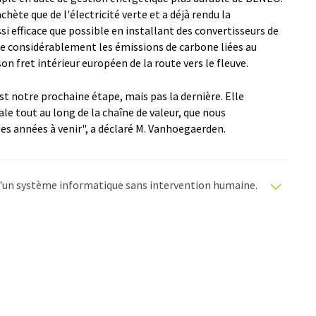
chète que de l'électricité verte et a déjà rendu la
i efficace que possible en installant des convertisseurs de
re considérablement les émissions de carbone liées au
on fret intérieur européen de la route vers le fleuve.
st notre prochaine étape, mais pas la dernière. Elle
le tout au long de la chaîne de valeur, que nous
es années à venir", a déclaré M. Vanhoegaerden.
e d'un système informatique sans intervention humaine.
matiques pour présenter un plus large éventail
raduit avec traduction automatique, il est possible
ire, de syntaxe ou de grammaire. L'article original dans