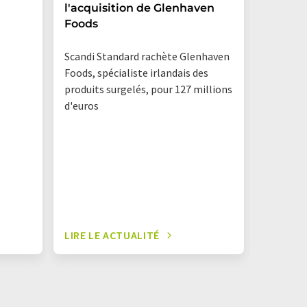
l'acquisition de Glenhaven
Foods
Une étu
l'associ
Scandi Standard rachète Glenhaven
Rhénani
Foods, spécialiste irlandais des
révèle qu
produits surgelés, pour 127 millions
autres e
d'euros
toujours 
LIRE LE ACTUALITÉ
LIRE LE