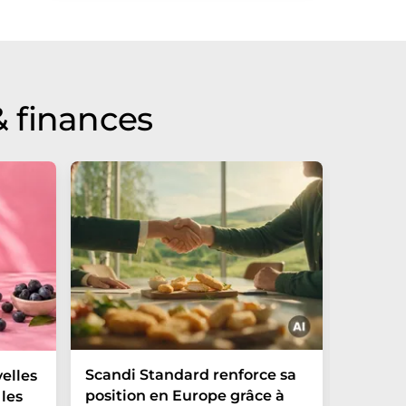
 finances
Scandi Standard renforce sa
Les boi
elles
position en Europe grâce à
un piè
les