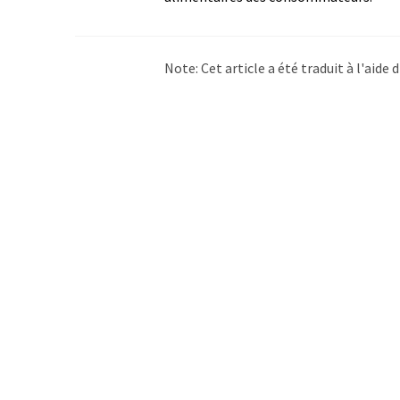
Note: Cet article a été traduit à l'aid
LUMITOS propose ces traductions auto
d'actualités. Comme cet article a été t
qu'il contienne des erreurs de vocabula
Anglais peut être trouvé
ici
.