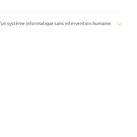
e d'un système informatique sans intervention humaine.
matiques pour présenter un plus large éventail
raduit avec traduction automatique, il est possible
ire, de syntaxe ou de grammaire. L'article original dans