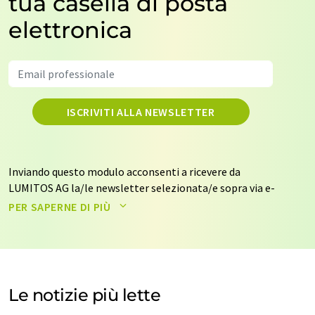
tua casella di posta
elettronica
ISCRIVITI ALLA NEWSLETTER
Inviando questo modulo acconsenti a ricevere da
LUMITOS AG la/le newsletter selezionata/e sopra via e-
mail. I tuoi dati non saranno trasmessi a terzi. I tuoi dati
PER SAPERNE DI PIÙ
saranno archiviati ed elaborati in conformità con le
nostre
norme sulla protezione dei dati
. LUMITOS può
contattarti via e-mail per scopi pubblicitari o per
sondaggi di mercato e di opinione. Puoi revocare il tuo
consenso in qualsiasi momento senza fornire
Le notizie più lette
motivazioni a LUMITOS AG, Ernst-Augustin-Str. 2, 12489