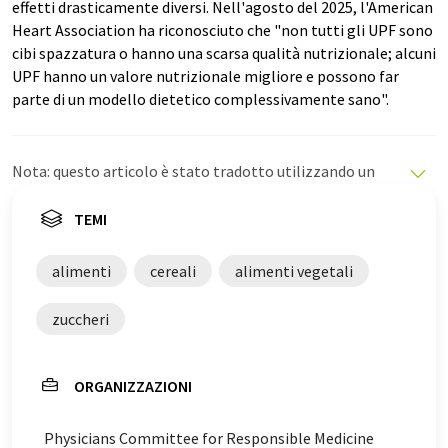
effetti drasticamente diversi. Nell'agosto del 2025, l'American
Heart Association ha riconosciuto che "non tutti gli UPF sono
cibi spazzatura o hanno una scarsa qualità nutrizionale; alcuni
UPF hanno un valore nutrizionale migliore e possono far
parte di un modello dietetico complessivamente sano".
Nota: questo articolo è stato tradotto utilizzando un
sistema informatico senza intervento umano. LUMITOS
offre queste traduzioni automatiche per presentare una
TEMI
gamma più ampia di notizie attuali. Poiché questo
articolo è stato tradotto con traduzione automatica, è
alimenti
cereali
alimenti vegetali
possibile che contenga errori di vocabolario, sintassi o
grammatica. L'articolo originale in Inglese può essere
zuccheri
trovato
qui
.
ORGANIZZAZIONI
Physicians Committee for Responsible Medicine