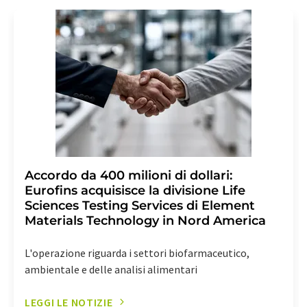
Berlino, Germania o via e-mail all'indirizzo
revoke@lumitos.com
con effetto per il futuro. Inoltre,
ogni e-mail contiene un link per annullare l'iscrizione
alla newsletter corrispondente.
Accordo da 400 milioni di dollari:
Eurofins acquisisce la divisione Life
Sciences Testing Services di Element
Materials Technology in Nord America
L'operazione riguarda i settori biofarmaceutico,
ambientale e delle analisi alimentari
LEGGI LE NOTIZIE