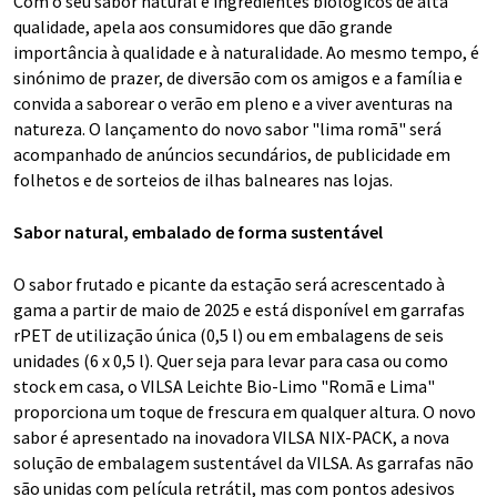
Com o seu sabor natural e ingredientes biológicos de alta
qualidade, apela aos consumidores que dão grande
importância à qualidade e à naturalidade. Ao mesmo tempo, é
sinónimo de prazer, de diversão com os amigos e a família e
convida a saborear o verão em pleno e a viver aventuras na
natureza. O lançamento do novo sabor "lima romã" será
acompanhado de anúncios secundários, de publicidade em
folhetos e de sorteios de ilhas balneares nas lojas.
Sabor natural, embalado de forma sustentável
O sabor frutado e picante da estação será acrescentado à
gama a partir de maio de 2025 e está disponível em garrafas
rPET de utilização única (0,5 l) ou em embalagens de seis
unidades (6 x 0,5 l). Quer seja para levar para casa ou como
stock em casa, o VILSA Leichte Bio-Limo "Romã e Lima"
proporciona um toque de frescura em qualquer altura. O novo
sabor é apresentado na inovadora VILSA NIX-PACK, a nova
solução de embalagem sustentável da VILSA. As garrafas não
são unidas com película retrátil, mas com pontos adesivos