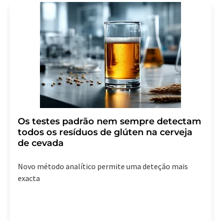
12489 Berlin, Alemanha ou por e-mail em
revoke@lumitos.com
com efeito para o futuro. Além
disso, cada e-mail contém um link para cancelar a
assinatura do newsletter correspondente.
Os testes padrão nem sempre detectam
todos os resíduos de glúten na cerveja
de cevada
Novo método analítico permite uma deteção mais
exacta