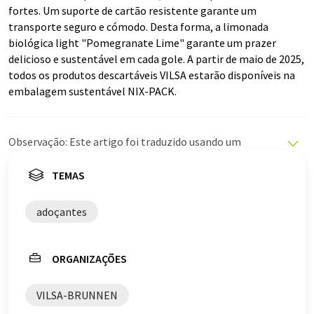
fortes. Um suporte de cartão resistente garante um
transporte seguro e cómodo. Desta forma, a limonada
biológica light "Pomegranate Lime" garante um prazer
delicioso e sustentável em cada gole. A partir de maio de 2025,
todos os produtos descartáveis VILSA estarão disponíveis na
embalagem sustentável NIX-PACK.
Observação: Este artigo foi traduzido usando um
sistema de computador sem intervenção humana. A
LUMITOS oferece essas traduções automáticas para
TEMAS
apresentar uma gama mais ampla de notícias atuais.
Como este artigo foi traduzido com tradução
adoçantes
automática, é possível que contenha erros de
vocabulário, sintaxe ou gramática. O artigo original em
Alemão pode ser encontrado
aqui
.
ORGANIZAÇÕES
VILSA-BRUNNEN