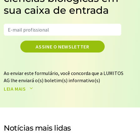
sua caixa de entrada
ASSINE O NEWSLETTER
Ao enviar este formulário, você concorda que a LUMITOS
AG lhe enviará o(s) boletim(s) informativo(s)
selecionado(s) acima por e-mail. Seus dados não serão
LEIA MAIS
repassados a terceiros. Seus dados serão armazenados e
processados de acordo com nossos
regulamentos de
proteção de dados
. A LUMITOS pode entrar em contato
com você por e-mail para fins de publicidade ou
pesquisas de mercado e de opinião. Você pode revogar
Notícias mais lidas
seu consentimento a qualquer momento, sem fornecer
motivos, para a LUMITOS AG, Ernst-Augustin-Str. 2,