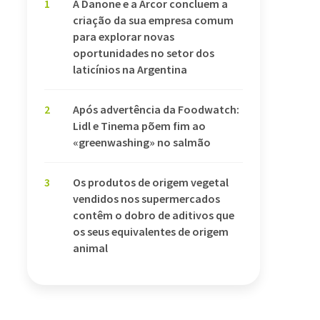
1
A Danone e a Arcor concluem a
criação da sua empresa comum
para explorar novas
oportunidades no setor dos
laticínios na Argentina
2
Após advertência da Foodwatch:
Lidl e Tinema põem fim ao
«greenwashing» no salmão
3
Os produtos de origem vegetal
vendidos nos supermercados
contêm o dobro de aditivos que
os seus equivalentes de origem
animal