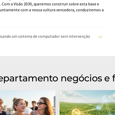
 Com a Visão 2030, queremos construir sobre esta base e
 Juntamente com a nossa cultura vencedora, conduziremos a
o usando um sistema de computador sem intervenção
duções automáticas para apresentar uma gama mais
rtigo foi traduzido com tradução automática, é
ário, sintaxe ou gramática. O artigo original em
departamento negócios e 