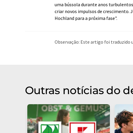
uma bússola durante anos turbulentos.
criar novos impulsos de crescimento.
Hochland para a próxima fase".
Observação: Este artigo foi traduzid
humana. A LUMITOS oferece essas tra
ampla de notícias atuais. Como este a
possível que contenha erros de vocabul
Inglês pode ser encontrado
aqui
.
Outras notícias do 