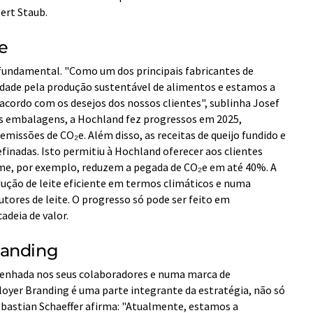
ert Staub.
te
 fundamental. "Como um dos principais fabricantes de
idade pela produção sustentável de alimentos e estamos a
cordo com os desejos dos nossos clientes", sublinha Josef
as embalagens, a Hochland fez progressos em 2025,
emissões de CO₂e. Além disso, as receitas de queijo fundido e
finadas. Isto permitiu à Hochland oferecer aos clientes
reme, por exemplo, reduzem a pegada de CO₂e em até 40%. A
ução de leite eficiente em termos climáticos e numa
tores de leite. O progresso só pode ser feito em
adeia de valor.
randing
nhada nos seus colaboradores e numa marca de
oyer Branding é uma parte integrante da estratégia, não só
bastian Schaeffer afirma: "Atualmente, estamos a