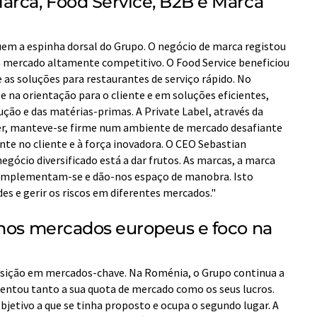
arca, Food Service, B2B e Marca
uem a espinha dorsal do Grupo. O negócio de marca registou
mercado altamente competitivo. O Food Service beneficiou
as soluções para restaurantes de serviço rápido. No
 na orientação para o cliente e em soluções eficientes,
ção e das matérias-primas. A Private Label, através da
ler, manteve-se firme num ambiente de mercado desafiante
ente no cliente e à força inovadora. O CEO Sebastian
egócio diversificado está a dar frutos. As marcas, a marca
 complementam-se e dão-nos espaço de manobra. Isto
s e gerir os riscos em diferentes mercados."
 nos mercados europeus e foco na
sição em mercados-chave. Na Roménia, o Grupo continua a
entou tanto a sua quota de mercado como os seus lucros.
jetivo a que se tinha proposto e ocupa o segundo lugar. A