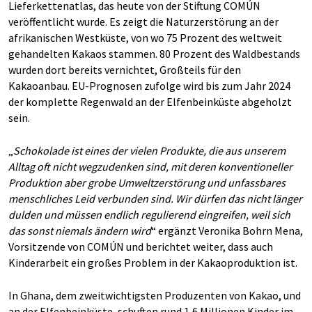
Lieferkettenatlas, das heute von der Stiftung COMÚN
veröffentlicht wurde. Es zeigt die Naturzerstörung an der
afrikanischen Westküste, von wo 75 Prozent des weltweit
gehandelten Kakaos stammen. 80 Prozent des Waldbestands
wurden dort bereits vernichtet, Großteils für den
Kakaoanbau. EU-Prognosen zufolge wird bis zum Jahr 2024
der komplette Regenwald an der Elfenbeinküste abgeholzt
sein.
„
Schokolade ist eines der vielen Produkte, die aus unserem
Alltag oft nicht wegzudenken sind, mit deren konventioneller
Produktion aber grobe Umweltzerstörung und unfassbares
menschliches Leid verbunden sind. Wir dürfen das nicht länger
dulden und müssen endlich regulierend eingreifen, weil sich
das sonst niemals ändern wird
“ ergänzt Veronika Bohrn Mena,
Vorsitzende von COMÚN und berichtet weiter, dass auch
Kinderarbeit ein großes Problem in der Kakaoproduktion ist.
In Ghana, dem zweitwichtigsten Produzenten von Kakao, und
an der Elfenbeinküste, schuften rund 1,6 Millionen Kinder im