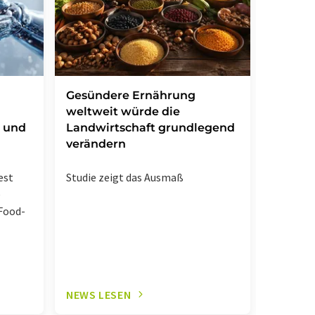
Gesündere Ernährung
MicroH
weltweit würde die
erste i
 und
Landwirtschaft grundlegend
mikrobi
verändern
Chemie
est
Studie zeigt das Ausmaß
Biotech-
e
mittlere
-Food-
Millione
Standort
Arbeitsp
NEWS LESEN
NEWS L