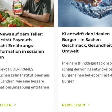
KI entwirft den idealen
News auf dem Teller:
Burger – in Sachen
rsität Bayreuth
Geschmack, Gesundheit
scht Ernährungs-
Umwelt
formation in sozialen
en
In einem Blinddegustationst
ojekt FOOD-FRAMES
schlug der von KI entwickelt
uchen zehn Institutionen aus
Burger einen beliebten Fast
 Ländern, wie eine bessere
Burger.
mationsumgebung entstehen
 LESEN
NEWS LESEN