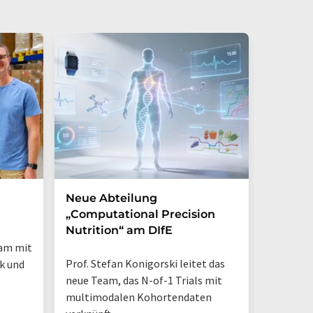
Neue Abteilung
Max Ru
„Computational Precision
bekom
Nutrition“ am DIfE
Vizepr
eam mit
Prof. Stefan Konigorski leitet das
Lebensmi
ik und
neue Team, das N-of-1 Trials mit
Matthäu
multimodalen Kohortendaten
leitet zu