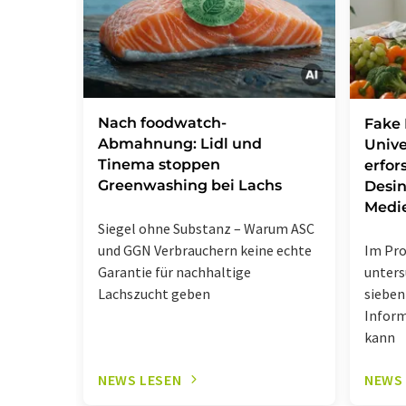
Nach foodwatch-
Fake 
Abmahnung: Lidl und
Unive
Tinema stoppen
erfor
Greenwashing bei Lachs
Desin
Medi
Siegel ohne Substanz – Warum ASC
Im Pr
und GGN Verbrauchern keine echte
unters
Garantie für nachhaltige
sieben
Lachszucht geben
Infor
kann
NEWS LESEN
NEWS