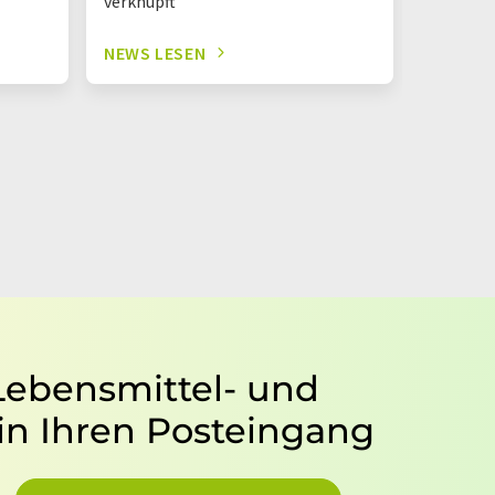
verknüpft
pflanzli
NEWS LESEN
NEWS L
 Lebensmittel- und
in Ihren Posteingang