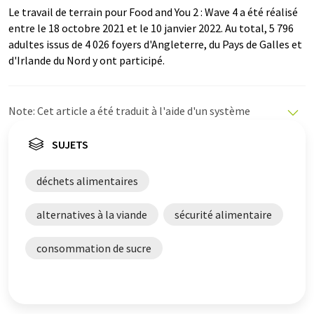
Le travail de terrain pour Food and You 2 : Wave 4 a été réalisé
entre le 18 octobre 2021 et le 10 janvier 2022. Au total, 5 796
adultes issus de 4 026 foyers d'Angleterre, du Pays de Galles et
d'Irlande du Nord y ont participé.
Note: Cet article a été traduit à l'aide d'un système
informatique sans intervention humaine. LUMITOS
propose ces traductions automatiques pour présenter
SUJETS
un plus large éventail d'actualités. Comme cet article a
été traduit avec traduction automatique, il est possible
déchets alimentaires
qu'il contienne des erreurs de vocabulaire, de syntaxe ou
de grammaire. L'article original dans Anglais peut être
alternatives à la viande
sécurité alimentaire
trouvé
ici
.
consommation de sucre