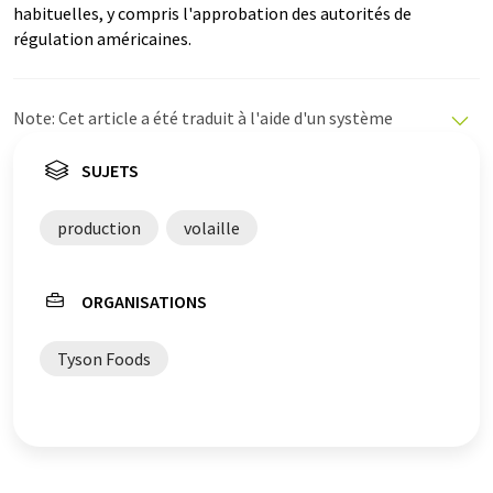
habituelles, y compris l'approbation des autorités de
régulation américaines.
Note: Cet article a été traduit à l'aide d'un système
informatique sans intervention humaine. LUMITOS
propose ces traductions automatiques pour présenter
SUJETS
un plus large éventail d'actualités. Comme cet article a
été traduit avec traduction automatique, il est possible
production
volaille
qu'il contienne des erreurs de vocabulaire, de syntaxe ou
de grammaire. L'article original dans Anglais peut être
trouvé
ici
.
ORGANISATIONS
Tyson Foods