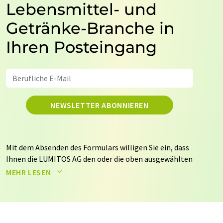
Lebensmittel- und
Getränke-Branche in
Ihren Posteingang
NEWSLETTER ABONNIEREN
Mit dem Absenden des Formulars willigen Sie ein, dass
Ihnen die LUMITOS AG den oder die oben ausgewählten
Newsletter per E-Mail zusendet. Ihre Daten werden
MEHR LESEN
nicht an Dritte weitergegeben. Die Speicherung und
Verarbeitung Ihrer Daten durch die LUMITOS AG erfolgt
auf Basis unserer
Datenschutzerklärung
. LUMITOS darf
Sie zum Zwecke der Werbung oder der Markt- und