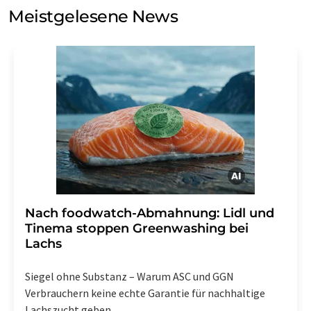
Meinungsforschung per E-Mail kontaktieren. Ihre
Meistgelesene News
Einwilligung können Sie jederzeit ohne Angabe von
Gründen gegenüber der LUMITOS AG, Ernst-Augustin-
Str. 2, 12489 Berlin oder per E-Mail unter
widerruf@lumitos.com
mit Wirkung für die Zukunft
widerrufen. Zudem ist in jeder E-Mail ein Link zur
Abbestellung des entsprechenden Newsletters
enthalten.
Nach foodwatch-Abmahnung: Lidl und
Tinema stoppen Greenwashing bei
Lachs
Siegel ohne Substanz – Warum ASC und GGN
Verbrauchern keine echte Garantie für nachhaltige
Lachszucht geben