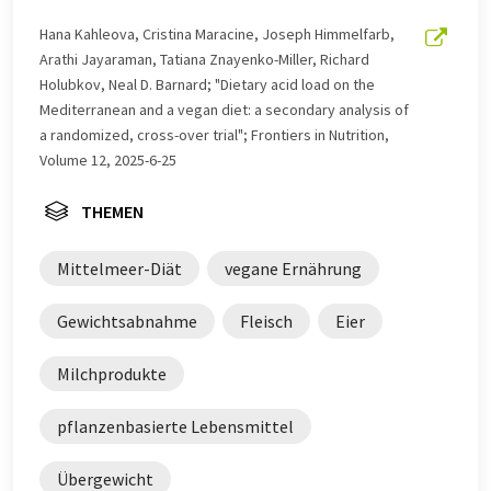
an, um eine größere Bandbreite an aktuellen
Nachrichten zu präsentieren. Da dieser Artikel mit
Hana Kahleova, Cristina Maracine, Joseph Himmelfarb,
automatischer Übersetzung übersetzt wurde, ist es
Arathi Jayaraman, Tatiana Znayenko-Miller, Richard
möglich, dass er Fehler im Vokabular, in der Syntax oder
Holubkov, Neal D. Barnard; "Dietary acid load on the
in der Grammatik enthält. Den ursprünglichen Artikel in
Mediterranean and a vegan diet: a secondary analysis of
Englisch finden Sie
hier
.
a randomized, cross-over trial"; Frontiers in Nutrition,
Volume 12, 2025-6-25
THEMEN
Mittelmeer-Diät
vegane Ernährung
Gewichtsabnahme
Fleisch
Eier
Milchprodukte
pflanzenbasierte Lebensmittel
Übergewicht