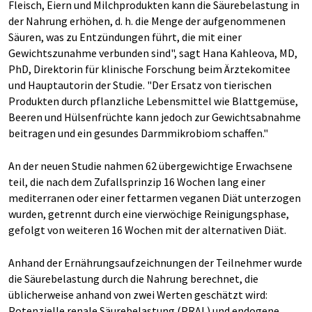
Fleisch, Eiern und Milchprodukten kann die Säurebelastung in
der Nahrung erhöhen, d. h. die Menge der aufgenommenen
Säuren, was zu Entzündungen führt, die mit einer
Gewichtszunahme verbunden sind", sagt Hana Kahleova, MD,
PhD, Direktorin für klinische Forschung beim Ärztekomitee
und Hauptautorin der Studie. "Der Ersatz von tierischen
Produkten durch pflanzliche Lebensmittel wie Blattgemüse,
Beeren und Hülsenfrüchte kann jedoch zur Gewichtsabnahme
beitragen und ein gesundes Darmmikrobiom schaffen."
An der neuen Studie nahmen 62 übergewichtige Erwachsene
teil, die nach dem Zufallsprinzip 16 Wochen lang einer
mediterranen oder einer fettarmen veganen Diät unterzogen
wurden, getrennt durch eine vierwöchige Reinigungsphase,
gefolgt von weiteren 16 Wochen mit der alternativen Diät.
Anhand der Ernährungsaufzeichnungen der Teilnehmer wurde
die Säurebelastung durch die Nahrung berechnet, die
üblicherweise anhand von zwei Werten geschätzt wird:
Potenzielle renale Säurebelastung (PRAL) und endogene