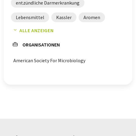
entzündliche Darmerkrankung
Lebensmittel
Kassler
Aromen
ALLE ANZEIGEN
Brotherstellung
ORGANISATIONEN
Entzündliche Darmerkrankungen
American Society For Microbiology