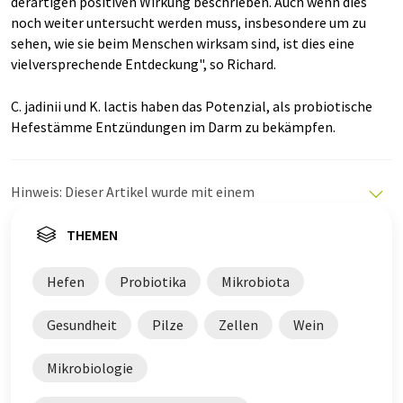
derartigen positiven Wirkung beschrieben. Auch wenn dies
noch weiter untersucht werden muss, insbesondere um zu
sehen, wie sie beim Menschen wirksam sind, ist dies eine
vielversprechende Entdeckung", so Richard.
C. jadinii und K. lactis haben das Potenzial, als probiotische
Hefestämme Entzündungen im Darm zu bekämpfen.
Hinweis: Dieser Artikel wurde mit einem
Computersystem ohne menschlichen Eingriff übersetzt.
LUMITOS bietet diese automatischen Übersetzungen
THEMEN
an, um eine größere Bandbreite an aktuellen
Nachrichten zu präsentieren. Da dieser Artikel mit
Hefen
Probiotika
Mikrobiota
automatischer Übersetzung übersetzt wurde, ist es
möglich, dass er Fehler im Vokabular, in der Syntax oder
Gesundheit
Pilze
Zellen
Wein
in der Grammatik enthält. Den ursprünglichen Artikel in
Englisch finden Sie
hier
.
Mikrobiologie