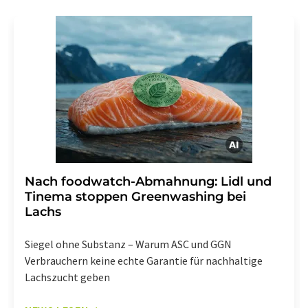
Gründen gegenüber der LUMITOS AG, Ernst-Augustin-
Str. 2, 12489 Berlin oder per E-Mail unter
widerruf@lumitos.com
mit Wirkung für die Zukunft
widerrufen. Zudem ist in jeder E-Mail ein Link zur
Abbestellung des entsprechenden Newsletters
enthalten.
Nach foodwatch-Abmahnung: Lidl und
Tinema stoppen Greenwashing bei
Lachs
Siegel ohne Substanz – Warum ASC und GGN
Verbrauchern keine echte Garantie für nachhaltige
Lachszucht geben