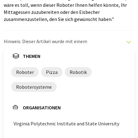
wäre es toll, wenn dieser Roboter Ihnen helfen könnte, Ihr
Mittagessen zuzubereiten oder den Eisbecher
zusammenzustellen, den Sie sich gewünscht haben."
Hinweis: Dieser Artikel wurde mit einem
Computersystem ohne menschlichen Eingriff übersetzt.
LUMITOS bietet diese automatischen Übersetzungen
THEMEN
an, um eine größere Bandbreite an aktuellen
Nachrichten zu präsentieren. Da dieser Artikel mit
Roboter
Pizza
Robotik
automatischer Übersetzung übersetzt wurde, ist es
möglich, dass er Fehler im Vokabular, in der Syntax oder
Robotersysteme
in der Grammatik enthält. Den ursprünglichen Artikel in
Englisch finden Sie
hier
.
ORGANISATIONEN
Virginia Polytechnic Institute and State University