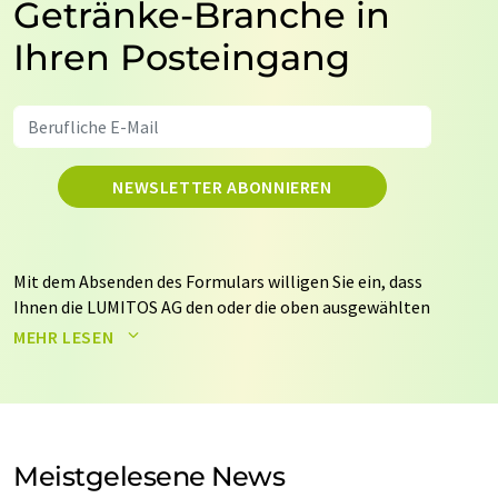
Getränke-Branche in
Ihren Posteingang
NEWSLETTER ABONNIEREN
Mit dem Absenden des Formulars willigen Sie ein, dass
Ihnen die LUMITOS AG den oder die oben ausgewählten
Newsletter per E-Mail zusendet. Ihre Daten werden
MEHR LESEN
nicht an Dritte weitergegeben. Die Speicherung und
Verarbeitung Ihrer Daten durch die LUMITOS AG erfolgt
auf Basis unserer
Datenschutzerklärung
. LUMITOS darf
Sie zum Zwecke der Werbung oder der Markt- und
Meinungsforschung per E-Mail kontaktieren. Ihre
Meistgelesene News
Einwilligung können Sie jederzeit ohne Angabe von