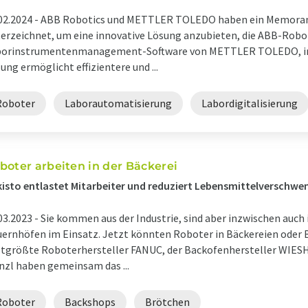
02.2024 -
ABB Robotics und METTLER TOLEDO haben ein Memoran
erzeichnet, um eine innovative Lösung anzubieten, die ABB-Robo
borinstrumentenmanagement-Software von METTLER TOLEDO, int
ung ermöglicht effizientere und ...
Roboter
Laborautomatisierung
Labordigitalisierung
boter arbeiten in der Bäckerei
isto entlastet Mitarbeiter und reduziert Lebensmittelverschw
03.2023 -
Sie kommen aus der Industrie, sind aber inzwischen auch
ernhöfen im Einsatz. Jetzt könnten Roboter in Bäckereien oder 
tgrößte Roboterhersteller FANUC, der Backofenhersteller WIESHE
zl haben gemeinsam das ...
Roboter
Backshops
Brötchen