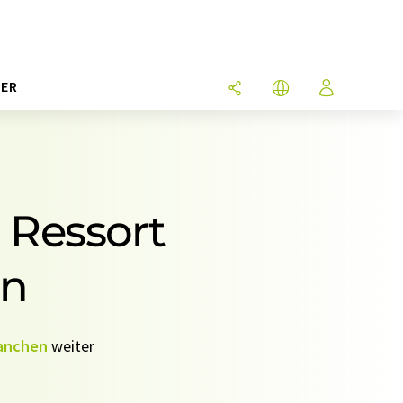
ER
 Ressort
en
anchen
weiter