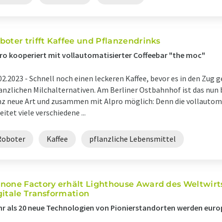
boter trifft Kaffee und Pflanzendrinks
ro kooperiert mit vollautomatisierter Coffeebar "the moc"
02.2023 -
Schnell noch einen leckeren Kaffee, bevor es in den Zug g
anzlichen Milchalternativen. Am Berliner Ostbahnhof ist das nun 
z neue Art und zusammen mit Alpro möglich: Denn die vollautoma
eitet viele verschiedene ...
Roboter
Kaffee
pflanzliche Lebensmittel
none Factory erhält Lighthouse Award des Weltwirt
gitale Transformation
r als 20 neue Technologien von Pionierstandorten werden euro