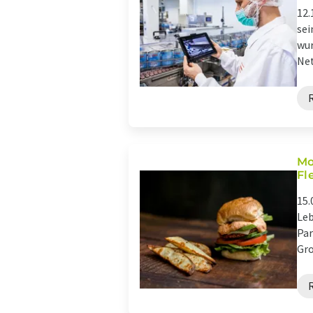
12.
sei
wur
Net
Mo
Fl
15.
Leb
Par
Gro