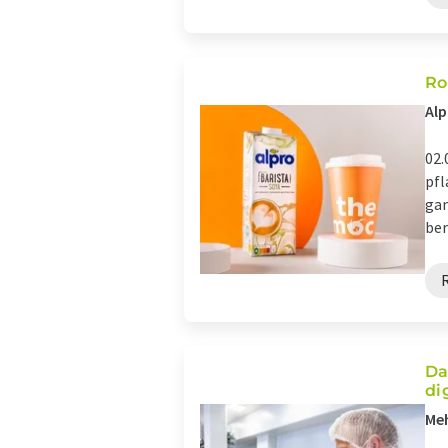
Ro
Alp
02.
pfl
gan
ber
Da
di
Meh