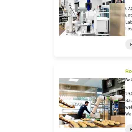
02.
unt
La
Lös
Ro
Bak
29.
Bau
wel
Wan