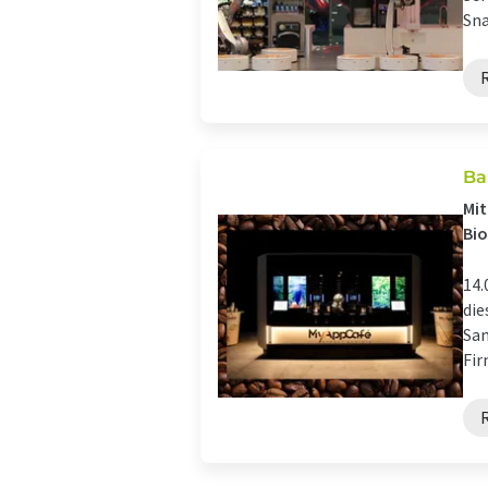
Sna
Ba
Mit
Bio
14.
die
Sam
Fir