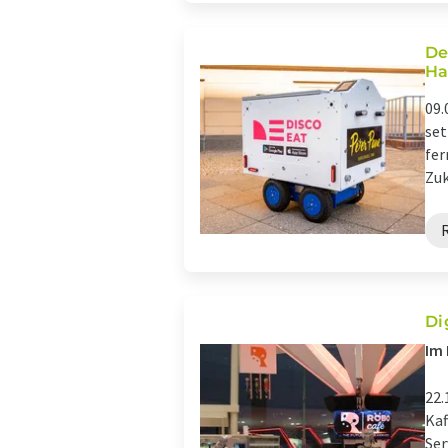
De
Ha
09.
set
fer
Zuk
Di
Im 
22.
Kaf
Ser