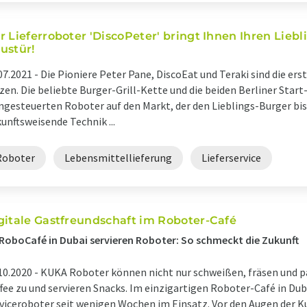
r Lieferroboter 'DiscoPeter' bringt Ihnen Ihren Lieb
ustür!
07.2021 -
Die Pioniere Peter Pane, DiscoEat und Teraki sind die er
zen. Die beliebte Burger-Grill-Kette und die beiden Berliner Star
ngesteuerten Roboter auf den Markt, der den Lieblings-Burger bis 
unftsweisende Technik ...
Roboter
Lebensmittellieferung
Lieferservice
gitale Gastfreundschaft im Roboter-Café
RoboCafé in Dubai servieren Roboter: So schmeckt die Zukunft
10.2020 -
KUKA Roboter können nicht nur schweißen, fräsen und pa
fee zu und servieren Snacks. Im einzigartigen Roboter-Café in Duba
viceroboter seit wenigen Wochen im Einsatz. Vor den Augen der K