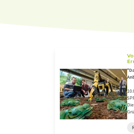
Vo
Er
"Da
An
10.
SPR
Die
Grü