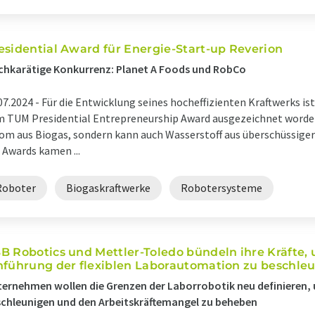
esidential Award für Energie-Start-up Reverion
hkarätige Konkurrenz: Planet A Foods und RobCo
07.2024 -
Für die Entwicklung seines hocheffizienten Kraftwerks is
 TUM Presidential Entrepreneurship Award ausgezeichnet worden.
om aus Biogas, sondern kann auch Wasserstoff aus überschüssiger 
 Awards kamen ...
Roboter
Biogaskraftwerke
Robotersysteme
B Robotics und Mettler-Toledo bündeln ihre Kräfte,
nführung der flexiblen Laborautomation zu beschle
ernehmen wollen die Grenzen der Laborrobotik neu definieren,
chleunigen und den Arbeitskräftemangel zu beheben