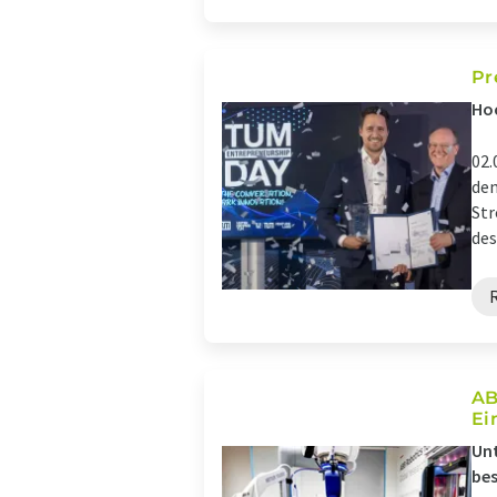
Pr
Hoc
02.
dem
Str
des
AB
Ei
Unt
bes