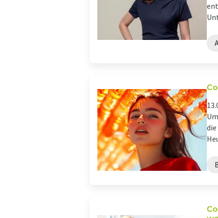
ent
Unt
Co
13.
Ums
die
Heu
B
Co