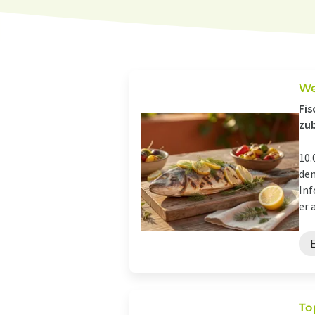
We
Fis
zub
10.
den
Inf
er 
To