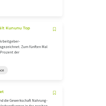
ält Kununu Top
Arbeitgeber-
gezeichnet. Zum fünften Mal
 Prozent der
nce
et
nd die Gewerkschaft Nahrung-
Verhandlungen in der zweiten