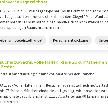
ployer" ausgezeichnet
07.2026 -
Die ZEIT Verlagsgruppe hat Lidl in Deutschland gemeins
ertungsplattform kununu offiziell mit dem Siegel "Most Wanted
it gehört der Lebensmitteleinzelhändler zu den am stärksten n
tschsprachigen Raum. In einem von ...
Lebensmitteleinzelhandel
Personalentwicklung
Unte
sucherzuwachs, volle Hallen, klare Zukunftsthemen -
ßstäbe
und Automatisierung als Innovationstreiber der Branche
03.2026 -
Volle Hallen, mehr Besucher, äußerst zufriedene Ausstell
 bis 27. März in München eindrucksvoll gezeigt, wie innovationssta
ernationale Laborbranche ist. 1.135 Aussteller aus 40 Ländern prä
uchern aus ...