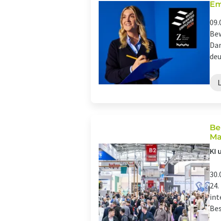
Em
09.
Bew
Dam
deu
Be
Ma
KI 
30.
24.
int
Bes