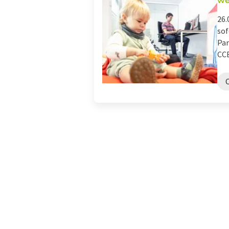
we
26.
sof
Par
CCE