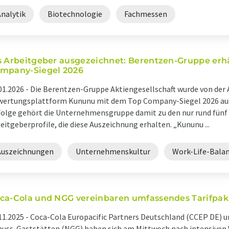
Analytik
Biotechnologie
Fachmessen
s Arbeitgeber ausgezeichnet: Berentzen-Gruppe erh
mpany-Siegel 2026
01.2026 -
Die Berentzen-Gruppe Aktiengesellschaft wurde von der 
ertungsplattform Kununu mit dem Top Company-Siegel 2026 aus
Folge gehört die Unternehmensgruppe damit zu den nur rund fünf
eitgeberprofile, die diese Auszeichnung erhalten. „Kununu ...
Auszeichnungen
Unternehmenskultur
Work-Life-Bala
ca-Cola und NGG vereinbaren umfassendes Tarifpak
11.2025 -
Coca-Cola Europacific Partners Deutschland (CCEP DE) u
uss-Gaststätten (NGG) haben sich am Mittwoch nach intensiven 