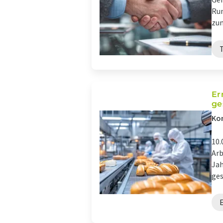
Run
zum
Er
ge
Kon
10.
Arb
Jah
ges