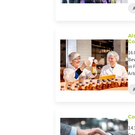
Al
Co
16.
Bew
in 
Arb
Co
14.
Gen