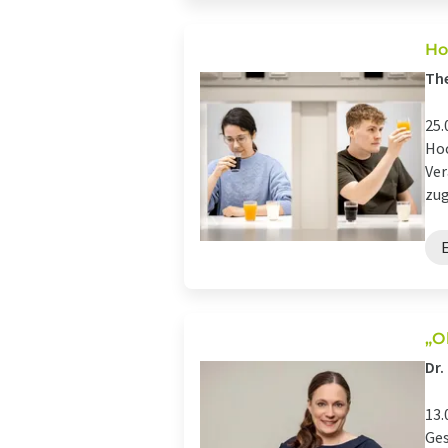
Ho
Th
25.
Hoc
Ver
zug
„O
Dr.
13.
Ges