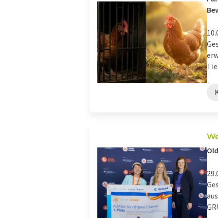
Be
10.
Ges
erw
Tie
We
Ol
29.
Ges
aus
GRÜ