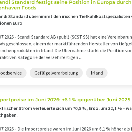
andi Standard festigt seine Position in Europa dur
enhaven Foods
ndi Standard übernimmt den irischen Tiefkühlkostspezialisten 
lionen Euro
07.2026 -
Scandi Standard AB (publ) (SCST SS) hat eine Vereinbar
ds geschlossen, einem der marktführenden Hersteller von tiefge
nchenprodukten in Irland. Die Übernahme stärkt die Position von
raktiven Kategorie der verzehrfertigen ...
Foodservice
Geflügelverarbeitung
Irland
portpreise im Juni 2026: +6,1 % gegenüber Juni 2025
ktrischer Strom verteuerte sich um 70,8 %, Erdöl um 32,1 % – wä
chgaben.
07.2026 -
Die Importpreise waren im Juni 2026 um 6,1 % höher als 