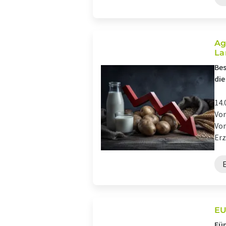
Ag
La
Bes
die
14.
Vor
Vor
Erz
E
EU
Fün