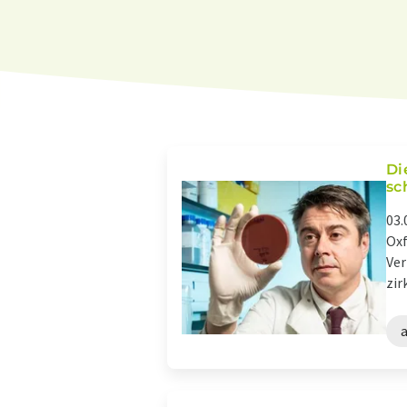
Di
sc
03.
Oxf
Ver
zir