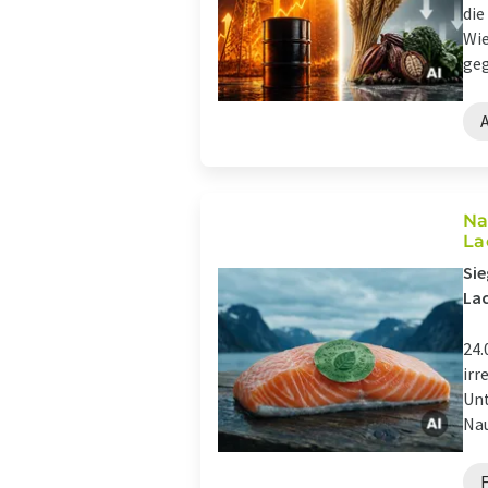
die
Wie
geg
Na
La
Sie
La
24.
irr
Unt
Nau
F