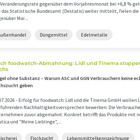
 Veränderungsrate gegenüber dem Vorjahresmonat bei +6,8 % geleg
 das Statistische Bundesamt (Destatis) weiter mitteilt, fielen die
enüber Mai ...
Außenhandel
Düngemittel
Edelmetalle
ch foodwatch-Abmahnung: Lidl und Tinema stoppe
chs
gel ohne Substanz – Warum ASC und GGN Verbrauchern keine ech
chszucht geben
07.2026 -
Erfolg für foodwatch: Lidl und die Tinema GmbH wollen L
eführenden Nachhaltigkeitsversprechen bewerben. Die Verbrauche
ernehmen zuvor abgemahnt. Konkret betrifft das Produkte mit 
tica und "Meine Lieblinge", ...
ischerei
Fischzucht
Lebensmittelkennzeichnung