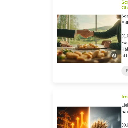
Sc
Gl
Sca
Mil
31.
Foo
Häh
att
Im
Ele
na
30.