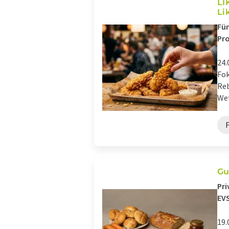
LI
Lik
Fün
Pro
24.
Fok
Reb
Wet
Gu
Pri
EVS
19.