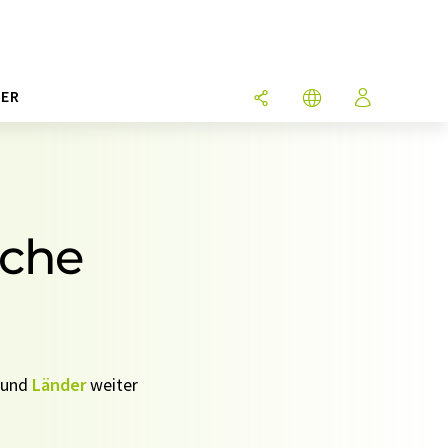
ER
nche
und
Länder
weiter