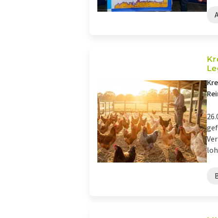
Kr
Le
Kre
Re
26.
gef
Ver
loh
B