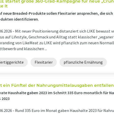
KE startet große 360-Grad-Kampagne für neue „Crun
e It
f neue Breaded-Produkte sollen Flexitarier ansprechen, die sich
dukten identifizieren.
06.2026 -
Mit neuer Positionierung distanziert sich LIKE bewusst
us auf Lifestyle, Geschmack und Alltag statt klassischer „vega
randing von LikeMeat zu LIKE wird pflanzlich zum neuen Normal
tbewerb und klassischen ...
Fertiggerichte
Flexitarier
pflanzliche Ernährung
t ein Fünftel der Nahrungsmittelausgaben entfallen 
vate Haushalte gaben 2023 im Schnitt 335 Euro monatlich für Na
 2023
06.2026 -
Rund 335 Euro im Monat gaben Haushalte 2023 für Nahru