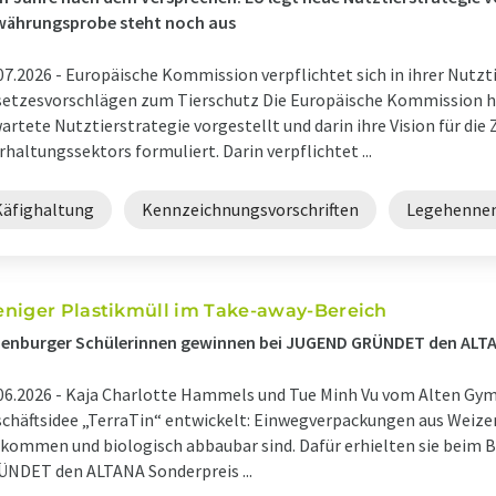
währungsprobe steht noch aus
07.2026 -
Europäische Kommission verpflichtet sich in ihrer Nutzt
etzesvorschlägen zum Tierschutz Die Europäische Kommission hat 
artete Nutztierstrategie vorgestellt und darin ihre Vision für die 
rhaltungssektors formuliert. Darin verpflichtet ...
Käfighaltung
Kennzeichnungsvorschriften
Legehenne
niger Plastikmüll im Take-away-Bereich
denburger Schülerinnen gewinnen bei JUGEND GRÜNDET den ALT
06.2026 -
Kaja Charlotte Hammels und Tue Minh Vu vom Alten Gy
chäftsidee „TerraTin“ entwickelt: Einwegverpackungen aus Weizen
kommen und biologisch abbaubar sind. Dafür erhielten sie beim
NDET den ALTANA Sonderpreis ...