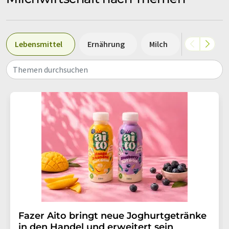
Lebensmittel
Ernährung
Milch
Nachhalti
Themen durchsuchen
Fazer Aito bringt neue Joghurtgetränke
in den Handel und erweitert sein