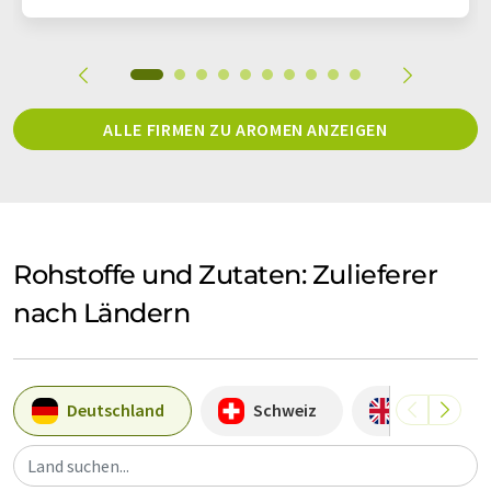
ALLE FIRMEN ZU AROMEN ANZEIGEN
Rohstoffe und Zutaten: Zulieferer
nach Ländern
Deutschland
Schweiz
Großbritan
Land suchen...