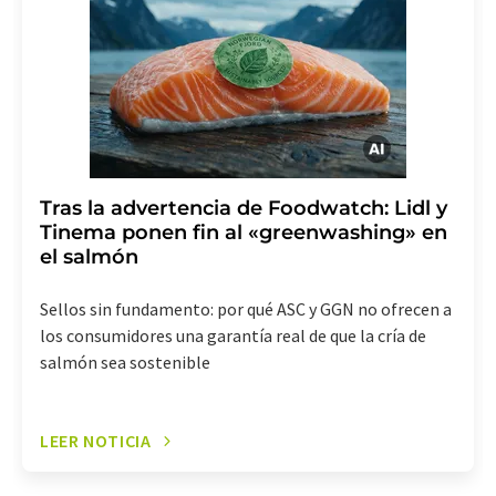
(Alemania) o por correo electrónico a
revoke@lumitos.com
. Además, en cada correo
electrónico se incluye un enlace para anular la
suscripción al boletín informativo correspondiente.
Tras la advertencia de Foodwatch: Lidl y
Tinema ponen fin al «greenwashing» en
el salmón
Sellos sin fundamento: por qué ASC y GGN no ofrecen a
los consumidores una garantía real de que la cría de
salmón sea sostenible
LEER NOTICIA