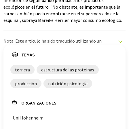
intención de seguir dando prioridad a los productos
ecológicos en el futuro. "No obstante, es importante que la
carne también pueda encontrarse en el supermercado de la
esquina", subraya Mareike Herrler.mayor consumo ecológico.
Nota: Este artículo ha sido traducido utilizando un
sistema informático sin intervención humana. LUMITOS
ofrece estas traducciones automáticas para presentar
TEMAS
una gama más amplia de noticias de actualidad. Como
este artículo ha sido traducido con traducción
ternera
estructura de las proteínas
automática, es posible que contenga errores de
vocabulario, sintaxis o gramática. El artículo original en
producción
nutrición psicología
Alemán se puede encontrar
aquí
.
ORGANIZACIONES
Uni Hohenheim