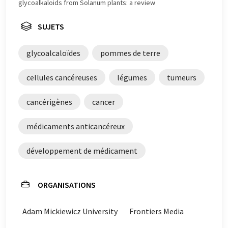
qu'il contienne des erreurs de vocabulaire, de syntaxe ou
glycoalkaloids from Solanum plants: a review
de grammaire. L'article original dans Anglais peut être
trouvé
ici
.
SUJETS
glycoalcaloïdes
pommes de terre
cellules cancéreuses
légumes
tumeurs
cancérigènes
cancer
médicaments anticancéreux
développement de médicament
ORGANISATIONS
Adam Mickiewicz University
Frontiers Media