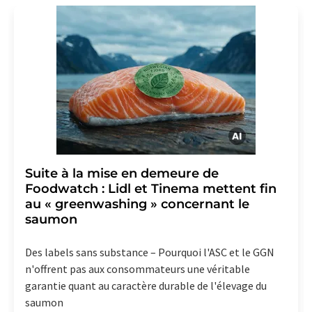
Allemagne ou par e-mail à
revoke@lumitos.com
avec
effet pour l'avenir. De plus, chaque courriel contient un
lien pour se désabonner de la newsletter
correspondante.
Suite à la mise en demeure de
Foodwatch : Lidl et Tinema mettent fin
au « greenwashing » concernant le
saumon
Des labels sans substance – Pourquoi l'ASC et le GGN
n'offrent pas aux consommateurs une véritable
garantie quant au caractère durable de l'élevage du
saumon