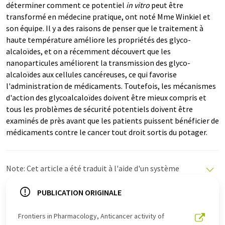
déterminer comment ce potentiel
in vitro
peut être
transformé en médecine pratique, ont noté Mme Winkiel et
son équipe. Il y a des raisons de penser que le traitement à
haute température améliore les propriétés des glyco-
alcaloïdes, et on a récemment découvert que les
nanoparticules améliorent la transmission des glyco-
alcaloïdes aux cellules cancéreuses, ce qui favorise
l'administration de médicaments. Toutefois, les mécanismes
d'action des glycoalcaloïdes doivent être mieux compris et
tous les problèmes de sécurité potentiels doivent être
examinés de près avant que les patients puissent bénéficier de
médicaments contre le cancer tout droit sortis du potager.
Note: Cet article a été traduit à l'aide d'un système
informatique sans intervention humaine. LUMITOS
propose ces traductions automatiques pour présenter
PUBLICATION ORIGINALE
un plus large éventail d'actualités. Comme cet article a
été traduit avec traduction automatique, il est possible
Frontiers in Pharmacology, Anticancer activity of