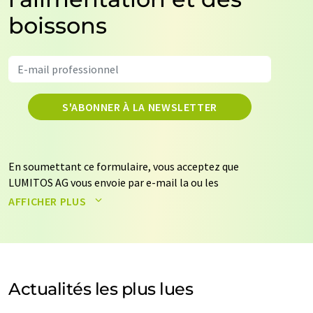
boissons
S'ABONNER À LA NEWSLETTER
En soumettant ce formulaire, vous acceptez que
LUMITOS AG vous envoie par e-mail la ou les
newsletters sélectionnées ci-dessus. Vos données ne
AFFICHER PLUS
seront pas transmises à des tiers. Vos données seront
stockées et traitées conformément à nos
règles de
protection des données
. LUMITOS peut vous contacter
par e-mail à des fins publicitaires ou d'études de marché
et d'opinion. Vous pouvez à tout moment révoquer
Actualités les plus lues
votre consentement sans indication de motifs à
LUMITOS AG, Ernst-Augustin-Str. 2, 12489 Berlin,