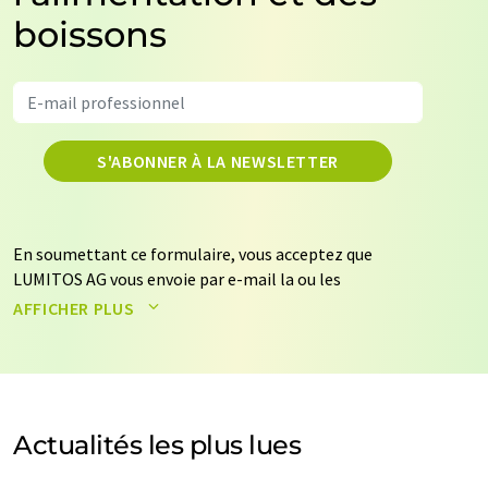
boissons
S'ABONNER À LA NEWSLETTER
En soumettant ce formulaire, vous acceptez que
LUMITOS AG vous envoie par e-mail la ou les
newsletters sélectionnées ci-dessus. Vos données ne
AFFICHER PLUS
seront pas transmises à des tiers. Vos données seront
stockées et traitées conformément à nos
règles de
protection des données
. LUMITOS peut vous contacter
par e-mail à des fins publicitaires ou d'études de marché
et d'opinion. Vous pouvez à tout moment révoquer
Actualités les plus lues
votre consentement sans indication de motifs à
LUMITOS AG, Ernst-Augustin-Str. 2, 12489 Berlin,