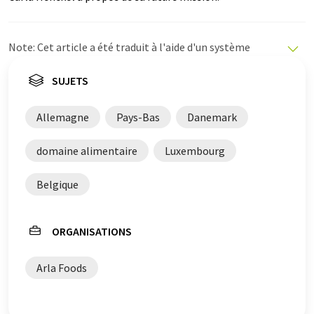
Note: Cet article a été traduit à l'aide d'un système
informatique sans intervention humaine. LUMITOS
propose ces traductions automatiques pour présenter
SUJETS
un plus large éventail d'actualités. Comme cet article a
été traduit avec traduction automatique, il est possible
Allemagne
Pays-Bas
Danemark
qu'il contienne des erreurs de vocabulaire, de syntaxe ou
de grammaire. L'article original dans Allemand peut
domaine alimentaire
Luxembourg
être trouvé
ici
.
Belgique
ORGANISATIONS
Arla Foods