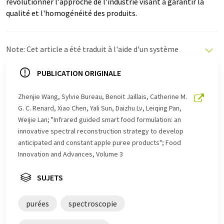
révolutionner l'approche de l'industrie visant à garantir la
qualité et l'homogénéité des produits.
Note: Cet article a été traduit à l'aide d'un système
informatique sans intervention humaine. LUMITOS
propose ces traductions automatiques pour présenter
PUBLICATION ORIGINALE
un plus large éventail d'actualités. Comme cet article a
été traduit avec traduction automatique, il est possible
Zhenjie Wang, Sylvie Bureau, Benoit Jaillais, Catherine M.
qu'il contienne des erreurs de vocabulaire, de syntaxe ou
G. C. Renard, Xiao Chen, Yali Sun, Daizhu Lv, Leiqing Pan,
de grammaire. L'article original dans Anglais peut être
Weijie Lan; "Infrared guided smart food formulation: an
trouvé
ici
.
innovative spectral reconstruction strategy to develop
anticipated and constant apple puree products"; Food
Innovation and Advances, Volume 3
SUJETS
purées
spectroscopie