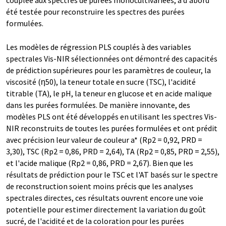
couplée aux spectres de purées monocultivariées, a d'abord
été testée pour reconstruire les spectres des purées
formulées.
Les modèles de régression PLS couplés à des variables
spectrales Vis-NIR sélectionnées ont démontré des capacités
de prédiction supérieures pour les paramètres de couleur, la
viscosité (η50), la teneur totale en sucre (TSC), l'acidité
titrable (TA), le pH, la teneur en glucose et en acide malique
dans les purées formulées. De manière innovante, des
modèles PLS ont été développés en utilisant les spectres Vis-
NIR reconstruits de toutes les purées formulées et ont prédit
avec précision leur valeur de couleur a* (Rp2 = 0,92, PRD =
3,30), TSC (Rp2 = 0,86, PRD = 2,64), TA (Rp2 = 0,85, PRD = 2,55),
et l'acide malique (Rp2 = 0,86, PRD = 2,67). Bien que les
résultats de prédiction pour le TSC et l'AT basés sur le spectre
de reconstruction soient moins précis que les analyses
spectrales directes, ces résultats ouvrent encore une voie
potentielle pour estimer directement la variation du goût
sucré, de l'acidité et de la coloration pour les purées