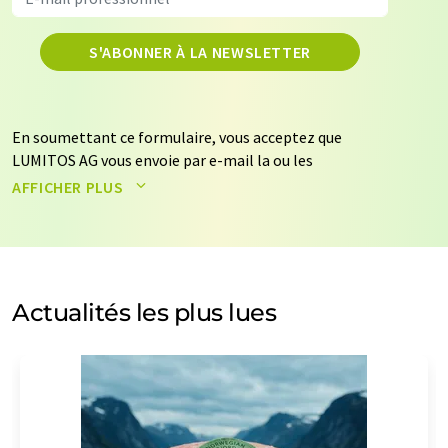
S'ABONNER À LA NEWSLETTER
En soumettant ce formulaire, vous acceptez que
LUMITOS AG vous envoie par e-mail la ou les
newsletters sélectionnées ci-dessus. Vos données ne
AFFICHER PLUS
seront pas transmises à des tiers. Vos données seront
stockées et traitées conformément à nos
règles de
protection des données
. LUMITOS peut vous contacter
par e-mail à des fins publicitaires ou d'études de marché
et d'opinion. Vous pouvez à tout moment révoquer
Actualités les plus lues
votre consentement sans indication de motifs à
LUMITOS AG, Ernst-Augustin-Str. 2, 12489 Berlin,
Allemagne ou par e-mail à
revoke@lumitos.com
avec
effet pour l'avenir. De plus, chaque courriel contient un
lien pour se désabonner de la newsletter
correspondante.