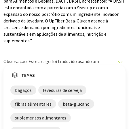
para Alimentos e Bebidas, DACH, DKSH, acrescentou: "A DKSH
está encantada com a parceria com a Yeastup e com a
expansão do nosso portfólio com um ingrediente inovador
derivado da levedura. O UpFiber Beta-Glucan atende à
crescente demanda por ingredientes funcionais e
sustentáveis em aplicações de alimentos, nutrição e
suplementos."
Observação: Este artigo foi traduzido usando um
sistema de computador sem intervenção humana. A
LUMITOS oferece essas traduções automáticas para
TEMAS
apresentar uma gama mais ampla de notícias atuais.
Como este artigo foi traduzido com tradução
bagaços
leveduras de cerveja
automática, é possível que contenha erros de
vocabulário, sintaxe ou gramática. O artigo original em
fibras alimentares
beta-glucano
Inglês pode ser encontrado
aqui
.
suplementos alimentares