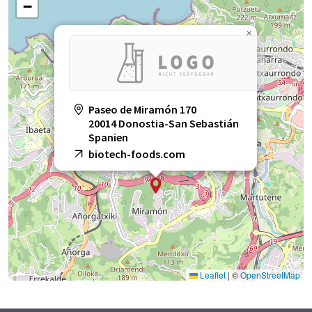
−
×
Paseo de Miramón 170
20014 Donostia-San Sebastián
Spanien
biotech-foods.com
Leaflet
|
©
OpenStreetMap