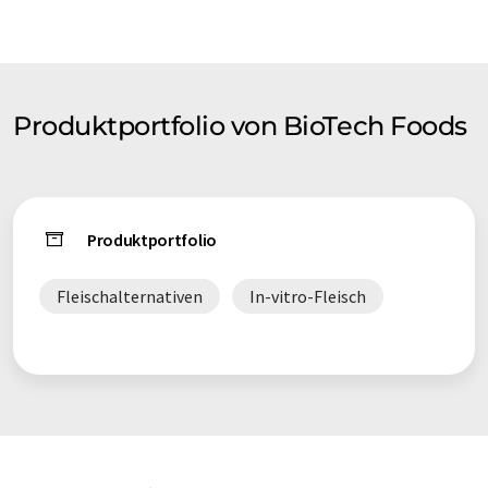
und Tötung von Tieren für Lebensmittel überflüssig wird.
Dieser Ansatz zeigt großes Potenzial, alle Anforderungen an
eine humane, nachhaltige und gesunde Form der
Fleischproduktion zu erfüllen.
Produktportfolio von BioTech Foods
Produktportfolio
Fleischalternativen
In-vitro-Fleisch