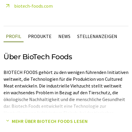
biotech-foods.com
PROFIL
PRODUKTE
NEWS
STELLENANZEIGEN
Über BioTech Foods
BIOTECH FOODS gehört zu den wenigen führenden Initiativen
weltweit, die Technologien für die Produktion von Cultured
Meat entwickeln. Die industrielle Viehzucht stellt weltweit
ein wachsendes Problem in Bezug auf den Tierschutz, die
ökologische Nachhaltigkeit und die menschliche Gesundheit
dar. Biotech Foods entwickelt eine Technologie zur
Herstellung von kultiviertem Fleisch, bei der tierisches
Gewebe in einer kontrollierten Umgebung mit Hilfe von
MEHR ÜBER BIOTECH FOODS LESEN
Zellkulturtechnologie gezüchtet wird, wodurch die Aufzucht