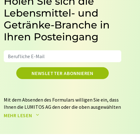
Holen Sie sich die
Lebensmittel- und
Getränke-Branche in
Ihren Posteingang
NEWSLETTER ABONNIEREN
Mit dem Absenden des Formulars willigen Sie ein, dass
Ihnen die LUMITOS AG den oder die oben ausgewählten
Newsletter per E-Mail zusendet. Ihre Daten werden
MEHR LESEN
nicht an Dritte weitergegeben. Die Speicherung und
Verarbeitung Ihrer Daten durch die LUMITOS AG erfolgt
auf Basis unserer
Datenschutzerklärung
. LUMITOS darf