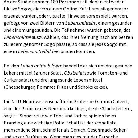
An der Studie nahmen 180 Personen teil, denen entweder
fiktive Sogos, die von einem Online-Zufallsmusikgenerator
erzeugt wurden, oder visuelle Hinweise vorgespielt wurden,
gefolgt von zwei Bildern von
Lebensmitteln
, einem gesunden
und einem ungesunden. Die Teilnehmer wurden gebeten, das
Lebensmittel
auszuwählen, das ihrer Meinung nach am besten
zu jedem gehörten Sogo passte, so dass sie jedes Sogo mit
einem
Lebensmittelbild
verbinden konnten.
Bei den
Lebensmittelbildern
handelte es sich um drei gesunde
Lebensmittel (grüner Salat,
Obstsalat
sowie Tomaten- und
Gurkensalat) und drei ungesunde Lebensmittel
(Cheeseburger, Pommes frites und Schokokekse).
Die NTU-Neurowissenschaftlerin Professor Gemma Calvert,
eine der Pioniere des Neuromarketings, die die Studie leitete,
sagte: "Sinnesreize wie Töne und Farben spielen beim
Branding eine wichtige Rolle. Schall ist der schnellste
menschliche Sinn, schneller als Geruch, Geschmack, Sehen
und sogar Berührung. Wenn man dies mit der Tatsache