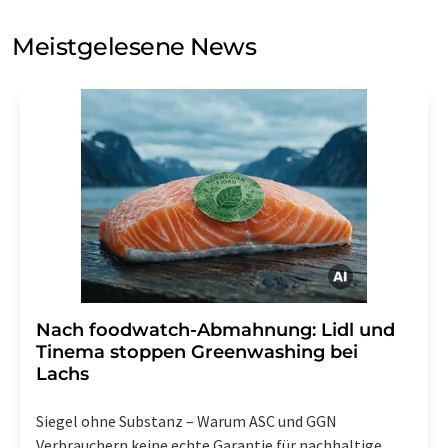
Sie zum Zwecke der Werbung oder der Markt- und
Meinungsforschung per E-Mail kontaktieren. Ihre
Meistgelesene News
Einwilligung können Sie jederzeit ohne Angabe von
Gründen gegenüber der LUMITOS AG, Ernst-Augustin-
Str. 2, 12489 Berlin oder per E-Mail unter
widerruf@lumitos.com
mit Wirkung für die Zukunft
widerrufen. Zudem ist in jeder E-Mail ein Link zur
Abbestellung des entsprechenden Newsletters
enthalten.
Nach foodwatch-Abmahnung: Lidl und
Tinema stoppen Greenwashing bei
Lachs
Siegel ohne Substanz – Warum ASC und GGN
Verbrauchern keine echte Garantie für nachhaltige