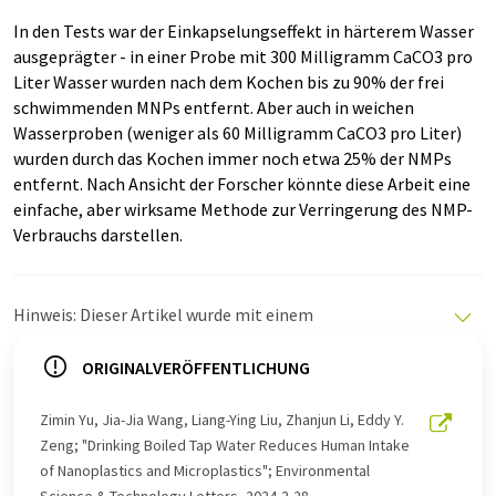
In den Tests war der Einkapselungseffekt in härterem Wasser
ausgeprägter - in einer Probe mit 300 Milligramm CaCO3 pro
Liter Wasser wurden nach dem Kochen bis zu 90% der frei
schwimmenden MNPs entfernt. Aber auch in weichen
Wasserproben (weniger als 60 Milligramm CaCO3 pro Liter)
wurden durch das Kochen immer noch etwa 25% der NMPs
entfernt. Nach Ansicht der Forscher könnte diese Arbeit eine
einfache, aber wirksame Methode zur Verringerung des NMP-
Verbrauchs darstellen.
Hinweis: Dieser Artikel wurde mit einem
Computersystem ohne menschlichen Eingriff übersetzt.
LUMITOS bietet diese automatischen Übersetzungen
ORIGINALVERÖFFENTLICHUNG
an, um eine größere Bandbreite an aktuellen
Nachrichten zu präsentieren. Da dieser Artikel mit
Zimin Yu, Jia-Jia Wang, Liang-Ying Liu, Zhanjun Li, Eddy Y.
automatischer Übersetzung übersetzt wurde, ist es
Zeng; "Drinking Boiled Tap Water Reduces Human Intake
möglich, dass er Fehler im Vokabular, in der Syntax oder
of Nanoplastics and Microplastics"; Environmental
in der Grammatik enthält. Den ursprünglichen Artikel in