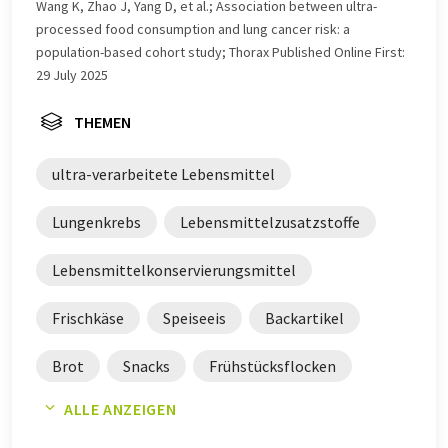
Nachrichten zu präsentieren. Da dieser Artikel mit
Wang K, Zhao J, Yang D, et al.; Association between ultra-
automatischer Übersetzung übersetzt wurde, ist es
processed food consumption and lung cancer risk: a
möglich, dass er Fehler im Vokabular, in der Syntax oder
population-based cohort study; Thorax Published Online First:
in der Grammatik enthält. Den ursprünglichen Artikel in
29 July 2025
Englisch finden Sie
hier
.
THEMEN
ultra-verarbeitete Lebensmittel
Lungenkrebs
Lebensmittelzusatzstoffe
Lebensmittelkonservierungsmittel
Frischkäse
Speiseeis
Backartikel
Brot
Snacks
Frühstücksflocken
ALLE ANZEIGEN
Margarinen
Confiserie