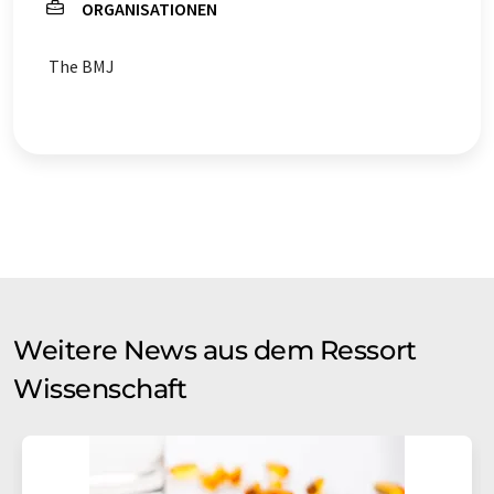
ORGANISATIONEN
Erfrischungsgetränke
Hamburger
The BMJ
Hotdogs
Pizza
nicht-kleinzelliger Lungenkrebs
kleinzelliger Lungenkrebs
Fettleibigkeit
Herz-Kreislauf-Erkrankungen
Stoffwechselstörungen
Krebs
Mortalität
Risikofaktoren
Acrolein
Weitere News aus dem Ressort
Wissenschaft