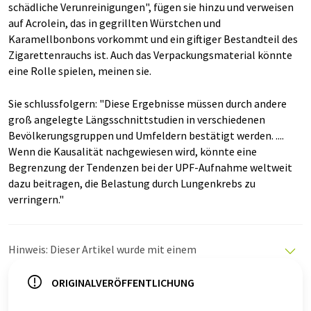
schädliche Verunreinigungen", fügen sie hinzu und verweisen
auf Acrolein, das in gegrillten Würstchen und
Karamellbonbons vorkommt und ein giftiger Bestandteil des
Zigarettenrauchs ist. Auch das Verpackungsmaterial könnte
eine Rolle spielen, meinen sie.
Sie schlussfolgern: "Diese Ergebnisse müssen durch andere
groß angelegte Längsschnittstudien in verschiedenen
Bevölkerungsgruppen und Umfeldern bestätigt werden. ....
Wenn die Kausalität nachgewiesen wird, könnte eine
Begrenzung der Tendenzen bei der UPF-Aufnahme weltweit
dazu beitragen, die Belastung durch Lungenkrebs zu
verringern."
Hinweis: Dieser Artikel wurde mit einem
Computersystem ohne menschlichen Eingriff übersetzt.
LUMITOS bietet diese automatischen Übersetzungen
ORIGINALVERÖFFENTLICHUNG
an, um eine größere Bandbreite an aktuellen