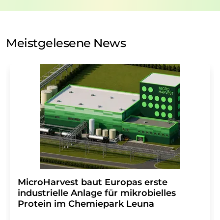
Verarbeitung Ihrer Daten durch die LUMITOS AG erfolgt
auf Basis unserer
Datenschutzerklärung
. LUMITOS darf
Sie zum Zwecke der Werbung oder der Markt- und
Meinungsforschung per E-Mail kontaktieren. Ihre
Meistgelesene News
Einwilligung können Sie jederzeit ohne Angabe von
Gründen gegenüber der LUMITOS AG, Ernst-Augustin-
Str. 2, 12489 Berlin oder per E-Mail unter
widerruf@lumitos.com
mit Wirkung für die Zukunft
widerrufen. Zudem ist in jeder E-Mail ein Link zur
Abbestellung des entsprechenden Newsletters
enthalten.
MicroHarvest baut Europas erste
industrielle Anlage für mikrobielles
Protein im Chemiepark Leuna