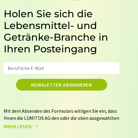
Holen Sie sich die
Lebensmittel- und
Getränke-Branche in
Ihren Posteingang
NEWSLETTER ABONNIEREN
Mit dem Absenden des Formulars willigen Sie ein, dass
Ihnen die LUMITOS AG den oder die oben ausgewählten
Newsletter per E-Mail zusendet. Ihre Daten werden
MEHR LESEN
nicht an Dritte weitergegeben. Die Speicherung und