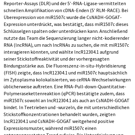
Reporter-Assays (DLR) und der 5′-RNA-Ligase-vermittelten
schnellen Amplifikation von cDNA-Enden (5′ RLM-RACE). Bei
Überexpression von miR1507c wurde die CsNADH-GOGAT-
Expression unterdrückt, was bestätigt, dass miR1507c dieses
Schlüsselgen spalten oder unterdrücken kann. Anschließend
nutzte das Team die Sequenzierung langer nicht-kodierender
RNA (lncRNA), um nach lncRNAs zu suchen, die mit miR1507c
interagieren könnten, und wählte lncR12304.1 aufgrund
seiner Stickstoffreaktivität und der vorhergesagten
Bindungsstärke aus. Die Fluoreszenz-in-situ-Hybridisierung
(FISH) zeigte, dass lncR12304.1 und miR1507c hauptsächlich
im Zytoplasma kolokalisierten, wo ceRNA-Wechselwirkungen
üblicherweise auftreten. Eine RNA-Pull-down-Quantitative-
Polymerasekettenreaktion (qPCR) bestätigte zudem, dass
miR1507c sowohl an lncR12304.1 als auch an CsNADH-GOGAT
bindet. In Teetrieben und -wurzeln, die mit unterschiedlichen
Stickstoffkonzentrationen behandelt wurden, zeigten
lncR12304.1 und CsNADH-GOGAT weitgehend positive
Expressionsmuster, während miR1507c einen