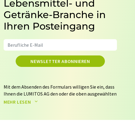
Lebensmittel- und
Getränke-Branche in
Ihren Posteingang
NEWSLETTER ABONNIEREN
Mit dem Absenden des Formulars willigen Sie ein, dass
Ihnen die LUMITOS AG den oder die oben ausgewählten
Newsletter per E-Mail zusendet. Ihre Daten werden
MEHR LESEN
nicht an Dritte weitergegeben. Die Speicherung und
Verarbeitung Ihrer Daten durch die LUMITOS AG erfolgt
auf Basis unserer
Datenschutzerklärung
. LUMITOS darf
Sie zum Zwecke der Werbung oder der Markt- und