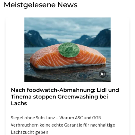
Meinungsforschung per E-Mail kontaktieren. Ihre
Meistgelesene News
Einwilligung können Sie jederzeit ohne Angabe von
Gründen gegenüber der LUMITOS AG, Ernst-Augustin-
Str. 2, 12489 Berlin oder per E-Mail unter
widerruf@lumitos.com
mit Wirkung für die Zukunft
widerrufen. Zudem ist in jeder E-Mail ein Link zur
Abbestellung des entsprechenden Newsletters
enthalten.
Nach foodwatch-Abmahnung: Lidl und
Tinema stoppen Greenwashing bei
Lachs
Siegel ohne Substanz – Warum ASC und GGN
Verbrauchern keine echte Garantie für nachhaltige
Lachszucht geben