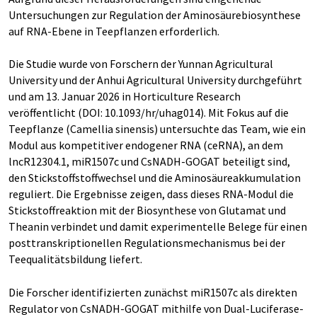
Untersuchungen zur Regulation der Aminosäurebiosynthese
auf RNA-Ebene in Teepflanzen erforderlich.
Die Studie wurde von Forschern der Yunnan Agricultural
University und der Anhui Agricultural University durchgeführt
und am 13. Januar 2026 in Horticulture Research
veröffentlicht (DOI: 10.1093/hr/uhag014). Mit Fokus auf die
Teepflanze (Camellia sinensis) untersuchte das Team, wie ein
Modul aus kompetitiver endogener RNA (ceRNA), an dem
lncR12304.1, miR1507c und CsNADH-GOGAT beteiligt sind,
den Stickstoffstoffwechsel und die Aminosäureakkumulation
reguliert. Die Ergebnisse zeigen, dass dieses RNA-Modul die
Stickstoffreaktion mit der Biosynthese von Glutamat und
Theanin verbindet und damit experimentelle Belege für einen
posttranskriptionellen Regulationsmechanismus bei der
Teequalitätsbildung liefert.
Die Forscher identifizierten zunächst miR1507c als direkten
Regulator von CsNADH-GOGAT mithilfe von Dual-Luciferase-