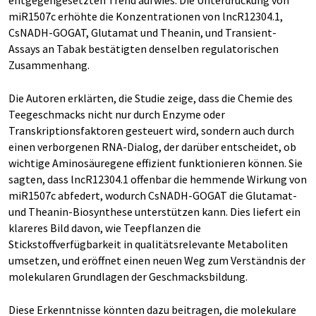
entgegengesetzten Trend aufwies. Die Unterdrückung von
miR1507c erhöhte die Konzentrationen von lncR12304.1,
CsNADH-GOGAT, Glutamat und Theanin, und Transient-
Assays an Tabak bestätigten denselben regulatorischen
Zusammenhang.
Die Autoren erklärten, die Studie zeige, dass die Chemie des
Teegeschmacks nicht nur durch Enzyme oder
Transkriptionsfaktoren gesteuert wird, sondern auch durch
einen verborgenen RNA-Dialog, der darüber entscheidet, ob
wichtige Aminosäuregene effizient funktionieren können. Sie
sagten, dass lncR12304.1 offenbar die hemmende Wirkung von
miR1507c abfedert, wodurch CsNADH-GOGAT die Glutamat-
und Theanin-Biosynthese unterstützen kann. Dies liefert ein
klareres Bild davon, wie Teepflanzen die
Stickstoffverfügbarkeit in qualitätsrelevante Metaboliten
umsetzen, und eröffnet einen neuen Weg zum Verständnis der
molekularen Grundlagen der Geschmacksbildung.
Diese Erkenntnisse könnten dazu beitragen, die molekulare