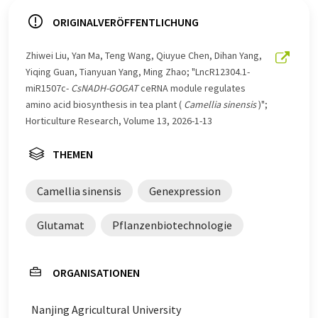
Computersystem ohne menschlichen Eingriff übersetzt.
LUMITOS bietet diese automatischen Übersetzungen
ORIGINALVERÖFFENTLICHUNG
an, um eine größere Bandbreite an aktuellen
Nachrichten zu präsentieren. Da dieser Artikel mit
Zhiwei Liu, Yan Ma, Teng Wang, Qiuyue Chen, Dihan Yang,
automatischer Übersetzung übersetzt wurde, ist es
Yiqing Guan, Tianyuan Yang, Ming Zhao; "LncR12304.1-
möglich, dass er Fehler im Vokabular, in der Syntax oder
miR1507c-
CsNADH-GOGAT
ceRNA module regulates
in der Grammatik enthält. Den ursprünglichen Artikel in
amino acid biosynthesis in tea plant (
Camellia sinensis
)";
Englisch finden Sie
hier
.
Horticulture Research, Volume 13, 2026-1-13
THEMEN
Camellia sinensis
Genexpression
Glutamat
Pflanzenbiotechnologie
ORGANISATIONEN
Nanjing Agricultural University