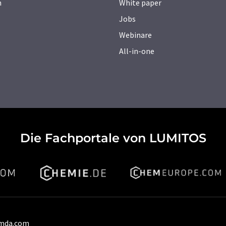
n
White paper
Jobs
Webinare
All-in-one
Die Fachportale von LUMITOS
umda.com