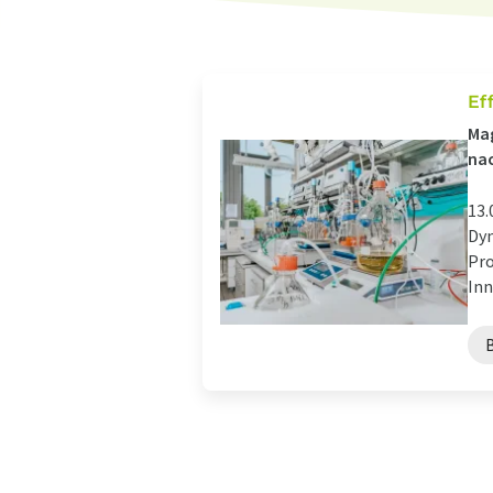
Ef
Mag
nac
13.
Dyn
Pro
Inn