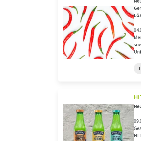
Neu
Ger
Lös
04.
Men
sow
Uni
HI
Neu
09.
Ges
HIT