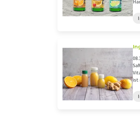
Han
In
08.
Saf
Vit
ist