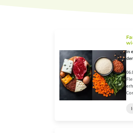
Fa
wi
In 
der
06.
Fle
erh
Con