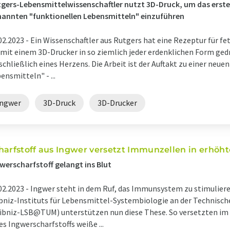
gers-Lebensmittelwissenschaftler nutzt 3D-Druck, um das erste
annten "funktionellen Lebensmitteln" einzuführen
02.2023 -
Ein Wissenschaftler aus Rutgers hat eine Rezeptur für f
 mit einem 3D-Drucker in so ziemlich jeder erdenklichen Form ge
schließlich eines Herzens. Die Arbeit ist der Auftakt zu einer neue
ensmitteln" - ...
Ingwer
3D-Druck
3D-Drucker
harfstoff aus Ingwer versetzt Immunzellen in erhöh
werscharfstoff gelangt ins Blut
02.2023 -
Ingwer steht in dem Ruf, das Immunsystem zu stimuliere
bniz-Instituts für Lebensmittel-Systembiologie an der Technisc
ibniz-LSB@TUM) unterstützen nun diese These. So versetzten im
es Ingwerscharfstoffs weiße ...