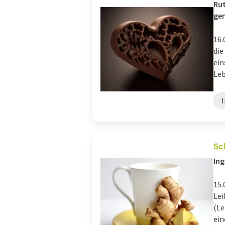
Rut
gen
16.
die
ein
Leb
Sc
Ing
15.
Lei
(Le
ein