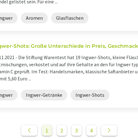
del gelistet sein. Für eine ...
Ingwer
Aromen
Glasflaschen
gwer-Shots: Große Unterschiede in Preis, Geschmack
11.2021 -
Die Stiftung Warentest hat 19 Ingwer-Shots, kleine Fläs
tmischungen, verkostet und auf ihre Gehalte an den für Ingwer ty
amin C geprüft. Im Test: Handelsmarken, klassische Saftanbieter u
 mit 5,60 Euro ...
Ingwer
Ingwer-Getränke
Ingwer-Shots
1
2
3
4