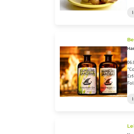
Be
Ha
06.
"Co
Erf
Fol
Le