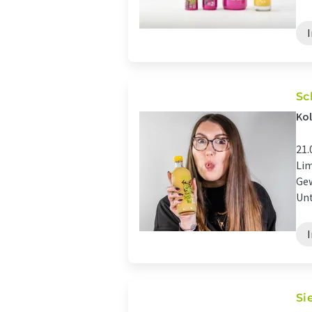
Sc
Kol
21.
Lim
Gew
Unt
Si