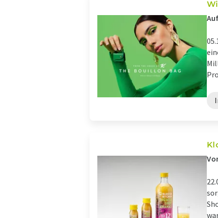
Wi
Auf
05.
ein
Mil
Pro
Kl
Von
22.
sor
Sho
war