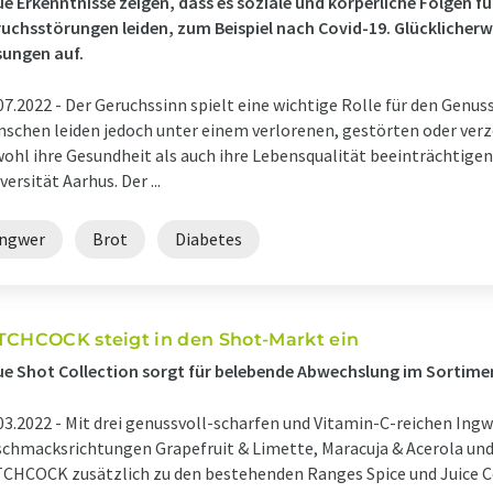
e Erkenntnisse zeigen, dass es soziale und körperliche Folgen fü
uchsstörungen leiden, zum Beispiel nach Covid-19. Glücklicherwe
ungen auf.
07.2022 -
Der Geruchssinn spielt eine wichtige Rolle für den Genus
schen leiden jedoch unter einem verlorenen, gestörten oder verz
ohl ihre Gesundheit als auch ihre Lebensqualität beeinträchtigen 
versität Aarhus. Der ...
Ingwer
Brot
Diabetes
TCHCOCK steigt in den Shot-Markt ein
e Shot Collection sorgt für belebende Abwechslung im Sortim
03.2022 -
Mit drei genussvoll-scharfen und Vitamin-C-reichen Ingw
chmacksrichtungen Grapefruit & Limette, Maracuja & Acerola un
CHCOCK zusätzlich zu den bestehenden Ranges Spice und Juice Co