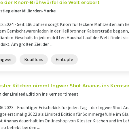
e der Knorr-Brühwürfel die Welt erobert
stieg einer Milliarden-Marke
12.2024 -
Seit 186 Jahren sorgt Knorr für leckere Mahlzeiten am h
em Gemischtwarenladen in der Heilbronner Kaiserstraße begann, 
liarden-Geschäft. In jedem dritten Haushalt auf der Welt findet s
dukt. Am großen Ziel der ...
Ingwer
Bouillons
Eintöpfe
oster Kitchen nimmt Ingwer Shot Ananas ins Kernso
 der Limited Edition ins Kernsortiment
06.2023 -
Fruchtiger Frischekick für jeden Tag – der Ingwer Shot A
gte erstmalig 2022 als Limited Edition für Sommergefühle im Glas
t Ananas dauerhaft im Onlineshop von Kloster Kitchen und im Leb
 so beliebt bei den ...