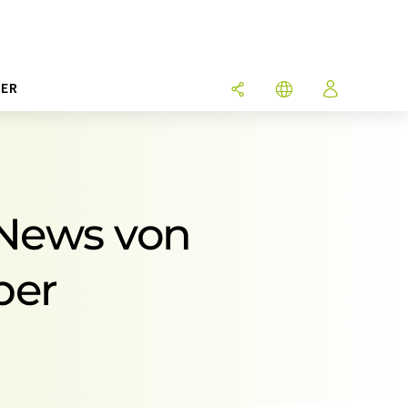
ER
 News von
ber