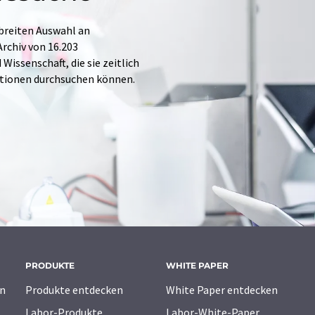
 breiten Auswahl an
rchiv von 16.203
issenschaft, die sie zeitlich
ationen durchsuchen können.
PRODUKTE
WHITE PAPER
n
Produkte entdecken
White Paper entdecken
Labor-Produkte
Labor-White-Paper