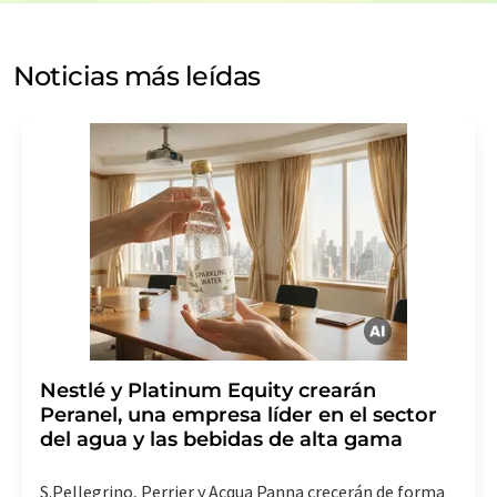
de nuestra
política de protección de datos
. LUMITOS
puede ponerse en contacto con usted por correo
electrónico a efectos publicitarios o de investigación de
Noticias más leídas
mercado y opinión. Puede revocar en todo momento su
consentimiento sin efecto retroactivo y sin necesidad
de indicar los motivos informando por correo postal a
LUMITOS AG, Ernst-Augustin-Str. 2, 12489 Berlín
(Alemania) o por correo electrónico a
revoke@lumitos.com
. Además, en cada correo
electrónico se incluye un enlace para anular la
suscripción al boletín informativo correspondiente.
Nestlé y Platinum Equity crearán
Peranel, una empresa líder en el sector
del agua y las bebidas de alta gama
S.Pellegrino, Perrier y Acqua Panna crecerán de forma