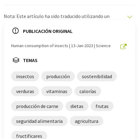
Nota: Este artículo ha sido traducido utilizando un
sistema informático sin intervención humana. LUMITOS
ofrece estas traducciones automáticas para presentar
PUBLICACIÓN ORIGINAL
una gama más amplia de noticias de actualidad. Como
este artículo ha sido traducido con traducción
Human consumption of insects | 13-Jan-2023 | Science
automática, es posible que contenga errores de
vocabulario, sintaxis o gramática. El artículo original en
TEMAS
Inglés se puede encontrar
aquí
.
insectos
producción
sostenibilidad
verduras
vitaminas
calorías
producción de carne
dietas
frutas
seguridad alimentaria
agricultura
fructificares