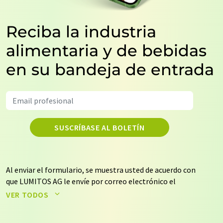
Reciba la industria
alimentaria y de bebidas
en su bandeja de entrada
SUSCRÍBASE AL BOLETÍN
Al enviar el formulario, se muestra usted de acuerdo con
que LUMITOS AG le envíe por correo electrónico el
boletín o boletines seleccionados anteriormente. Sus
VER TODOS
datos no se facilitarán a terceros. El almacenamiento y
el procesamiento de sus datos se realiza sobre la base