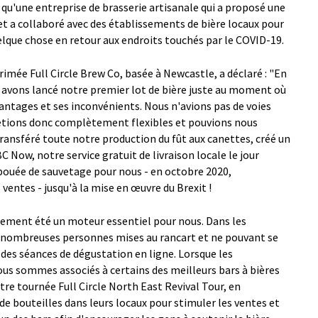
s qu'une entreprise de brasserie artisanale qui a proposé une
 et a collaboré avec des établissements de bière locaux pour
uelque chose en retour aux endroits touchés par le COVID-19.
rimée Full Circle Brew Co, basée à Newcastle, a déclaré : "En
s avons lancé notre premier lot de bière juste au moment où
vantages et ses inconvénients. Nous n'avions pas de voies
 étions donc complètement flexibles et pouvions nous
ansféré toute notre production du fût aux canettes, créé un
 Now, notre service gratuit de livraison locale le jour
ouée de sauvetage pour nous - en octobre 2020,
ventes - jusqu'à la mise en œuvre du Brexit !
ment été un moteur essentiel pour nous. Dans les
e nombreuses personnes mises au rancart et ne pouvant se
 des séances de dégustation en ligne. Lorsque les
ous sommes associés à certains des meilleurs bars à bières
tre tournée Full Circle North East Revival Tour, en
e bouteilles dans leurs locaux pour stimuler les ventes et