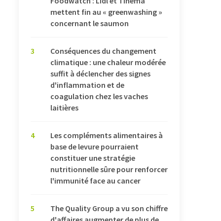
Foodwatch : Lidl et Tinema
mettent fin au « greenwashing »
concernant le saumon
3
Conséquences du changement
climatique : une chaleur modérée
suffit à déclencher des signes
d'inflammation et de
coagulation chez les vaches
laitières
4
Les compléments alimentaires à
base de levure pourraient
constituer une stratégie
nutritionnelle sûre pour renforcer
l'immunité face au cancer
5
The Quality Group a vu son chiffre
d'affaires augmenter de plus de