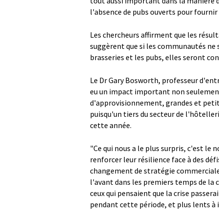
tout aussi important dans la manière do
l'absence de pubs ouverts pour fournir 
Les chercheurs affirment que les résul
suggèrent que si les communautés ne so
brasseries et les pubs, elles seront co
Le Dr Gary Bosworth, professeur d'entr
eu un impact important non seulement s
d'approvisionnement, grandes et petite
puisqu'un tiers du secteur de l'hôteller
cette année.
"Ce qui nous a le plus surpris, c'est l
renforcer leur résilience face à des dé
changement de stratégie commerciale qu
l'avant dans les premiers temps de la cr
ceux qui pensaient que la crise passera
pendant cette période, et plus lents à 