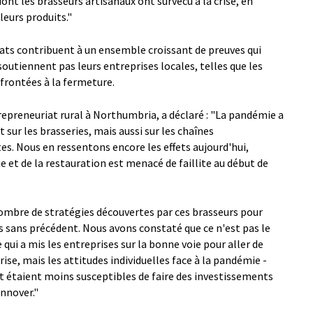
nt les brasseurs artisanaux ont survécu à la crise, en
leurs produits."
tats contribuent à un ensemble croissant de preuves qui
utiennent pas leurs entreprises locales, telles que les
nfrontées à la fermeture.
epreneuriat rural à Northumbria, a déclaré : "La pandémie a
ur les brasseries, mais aussi sur les chaînes
s. Nous en ressentons encore les effets aujourd'hui,
ie et de la restauration est menacé de faillite au début de
e nombre de stratégies découvertes par ces brasseurs pour
fis sans précédent. Nous avons constaté que ce n'est pas le
i a mis les entreprises sur la bonne voie pour aller de
ise, mais les attitudes individuelles face à la pandémie -
it étaient moins susceptibles de faire des investissements
innover."