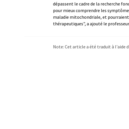
dépassent le cadre de la recherche fon
pour mieux comprendre les symptômes 
maladie mitochondriale, et pourraien
thérapeutiques", a ajouté le professeur
Note: Cet article a été traduit à l'aid
LUMITOS propose ces traductions auto
d'actualités. Comme cet article a été t
qu'il contienne des erreurs de vocabula
Anglais peut être trouvé
ici
.