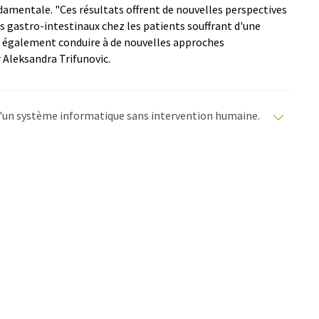
damentale. "Ces résultats offrent de nouvelles perspectives
gastro-intestinaux chez les patients souffrant d'une
t également conduire à de nouvelles approches
 Aleksandra Trifunovic.
e d'un système informatique sans intervention humaine.
matiques pour présenter un plus large éventail
raduit avec traduction automatique, il est possible
ire, de syntaxe ou de grammaire. L'article original dans