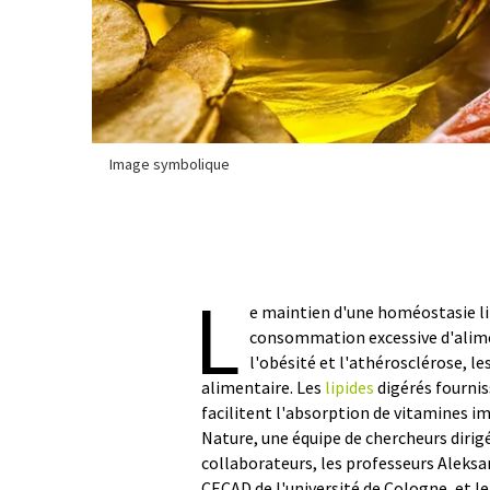
Image symbolique
L
e maintien d'une homéostasie lip
consommation excessive d'alime
l'obésité et l'athérosclérose, le
alimentaire. Les
lipides
digérés fournis
facilitent l'absorption de vitamines i
Nature, une équipe de chercheurs dirig
collaborateurs, les professeurs Aleksa
CECAD de l'université de Cologne, et l