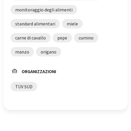
possibile che contenga errori di vocabolario, sintassi o
grammatica. L'articolo originale in Tedesco può essere
monitoraggio degli alimenti
trovato
qui
.
standard alimentari
miele
carne di cavallo
pepe
cumino
manzo
origano
ORGANIZZAZIONI
TÜV SÜD