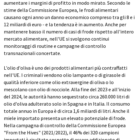
aumentare i margini di profitto in modo mirato. Secondo le
stime della Commissione Europea, le frodi alimentari
causano ogni anno un danno economico compreso tra gli 8 e i
12 miliardi di euro - e la tendenza è in aumento. Anche per
mantenere basso il numero di casi di frode rispetto all'intero
mercato alimentare, nell'UE si svolgono continui
monitoraggi di routine e campagne di controllo
transnazionali concertate.
L'olio d'oliva è uno dei prodotti alimentari più contraffatti
nell'UE. I criminali vendono olio lampante o di girasole di
qualità inferiore come olio extravergine di oliva o lo
mescolano con olio di nocciole. Alla fine del 2023 e all'inizio
del 2024, le autorità hanno sequestrato circa 260.000 litri di
olio d'oliva adulterato solo in Spagna e in Italia. Il consumo
totale annuo in Europa è di circa 1,6 miliardi di litri. Anche il
miele importato presenta un elevato potenziale di frode.
Nella campagna di controllo della Commissione Europea
"From the Hives" (2021/2022), il 46% dei 320 campioni
importati è risultato sospetto di essere addizionato di