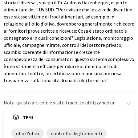
storia è diversa", spiega il Dr. Andreas Daxenberger, esperto
alimentare del TÜV SÜD. "Per evitare che le aziende diventino
esse stesse vittime di frodi alimentari, ad esempio in
relazione all'olio d'oliva, dovrebbero generalmente richiedere
ai fornitori prove scritte e ricevute: Cosa è stato ordinato e
consegnato e in quali condizioni? Legislazione, monitoraggio
ufficiale, campagne mirate, controlli del settore privato,
scambio coerente di informazioni e crescente
consapevolezza dei consumatori: questo sistema complessivo
è uno strumento efficace per ridurre al minimo le frodi
alimentari. Inoltre, le certificazioni creano una preziosa
trasparenza sulla capacità di qualità dei fornitori".
Nota: questo articolo è stato tradotto utilizzando un
sistema informatico senza intervento umano. LUMITOS
offre queste traduzioni automatiche per presentare una
TEMI
gamma più ampia di notizie attuali. Poiché questo
articolo è stato tradotto con traduzione automatica, è
olio d'oliva
controllo degli alimenti