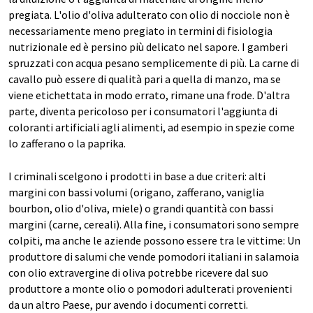
pregiata. L'olio d'oliva adulterato con olio di nocciole non è
necessariamente meno pregiato in termini di fisiologia
nutrizionale ed è persino più delicato nel sapore. I gamberi
spruzzati con acqua pesano semplicemente di più. La carne di
cavallo può essere di qualità pari a quella di manzo, ma se
viene etichettata in modo errato, rimane una frode. D'altra
parte, diventa pericoloso per i consumatori l'aggiunta di
coloranti artificiali agli alimenti, ad esempio in spezie come
lo zafferano o la paprika.
I criminali scelgono i prodotti in base a due criteri: alti
margini con bassi volumi (origano, zafferano, vaniglia
bourbon, olio d'oliva, miele) o grandi quantità con bassi
margini (carne, cereali). Alla fine, i consumatori sono sempre
colpiti, ma anche le aziende possono essere tra le vittime: Un
produttore di salumi che vende pomodori italiani in salamoia
con olio extravergine di oliva potrebbe ricevere dal suo
produttore a monte olio o pomodori adulterati provenienti
da un altro Paese, pur avendo i documenti corretti.