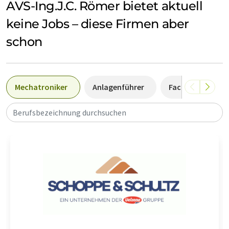
AVS-Ing.J.C. Römer bietet aktuell
als eines von insgesamt nur fünf Unternehmen im Landkreis
keine Jobs – diese Firmen aber
Freyung-Grafenau.
schon
Mechatroniker
Anlagenführer
Fachkraft
Berufsbezeichnung durchsuchen