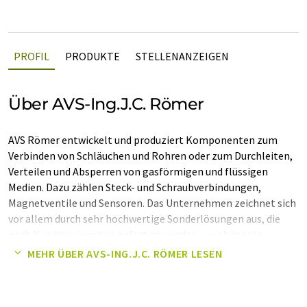
PROFIL
PRODUKTE
STELLENANZEIGEN
Über AVS-Ing.J.C. Römer
AVS Römer entwickelt und produziert Komponenten zum
Verbinden von Schläuchen und Rohren oder zum Durchleiten,
Verteilen und Absperren von gasförmigen und flüssigen
Medien. Dazu zählen Steck- und Schraubverbindungen,
Magnetventile und Sensoren. Das Unternehmen zeichnet sich
vor allem durch sehr hochwertige Sonderlösungen aus, die
nach Kundenwünschen gefertigt werden – auch in sehr
geringen Stückzahlen. Die Produkte werden beispielsweise im
MEHR ÜBER AVS-ING.J.C. RÖMER LESEN
Maschinen- und Anlagenbau, in Automaten für die
Lebensmittelbranche, in der Telekommunikationstechnik, in
der Medizin- und Labortechnik, in der Wasseraufbereitung