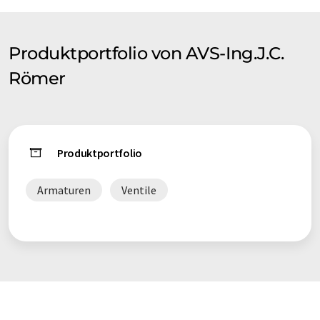
oder bei Heiz- und Kühlsystemen eingesetzt. Die Kunden
stammen vorwiegend aus dem europäischen Raum, aber auch
aus den USA und Asien.
Produktportfolio von AVS-Ing.J.C.
Das Unternehmen wurde 1970 gegründet und hat spätestens
Römer
seit dem umfangreichen Neubau 2016 seinen Mittelpunkt in
Grafenau.
AVS Römer erhielt in den letzten Jahren zahlreiche Preise:
Produktportfolio
dazu gehören im Jahr 2019 der Sieg beim Großen Preis des
Mittelstandes (Oskar-Patzelt-Stiftung) sowie die
Auszeichnung mit dem Bayerischen Mittelstandspreis durch
Armaturen
Ventile
das Europäische Mittelstandsforum e.V. (EWiF). Zudem zählt
AVS Römer zu den BEST 50 in Bayern des Jahres 2018
(Auszeichnung des Bayerischen Wirtschaftsministeriums für
die 50 wachstumsstärksten Unternehmen des Freistaates
Bayern). Weitere Preise sind „Finalist" beim Großen Preis des
Mittelstandes 2017, „Unternehmer des Jahres" der
Wirtschaftsjunioren Freyung-Grafenau sowie „TOP-
Unternehmen Niederbayerns" vom Niederbayern Forum e.V.