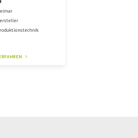
H
eimar
ersteller
roduktionstechnik
ERFAHREN