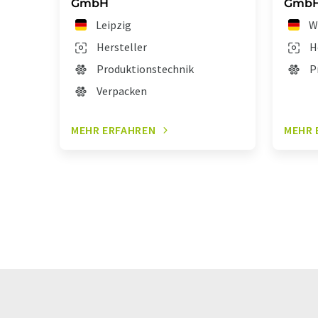
GmbH
Gmb
Leipzig
W
Hersteller
H
Produktionstechnik
P
Verpacken
MEHR ERFAHREN
MEHR 