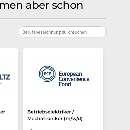
irmen aber schon
Berufsbezeichnung durchsuchen
ker
Betriebselektriker /
Mechat
Mechatroniker (m/w/d)
Dis