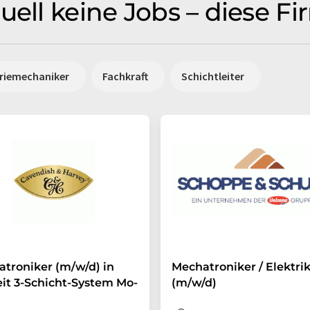
uell keine Jobs – diese F
triemechaniker
Fachkraft
Schichtleiter
troniker (m/w/d) in
Mechatroniker / Elektri
eit 3-Schicht-System Mo-
(m/w/d)