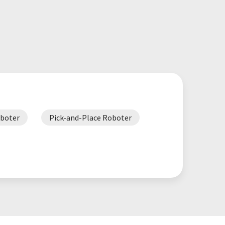
boter
Pick-and-Place Roboter