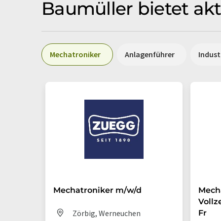
Baumüller bietet akt
Mechatroniker
Anlagenführer
Indus
Mechatroniker m/w/d
Mecha
Vollz
Zörbig, Werneuchen
Fr