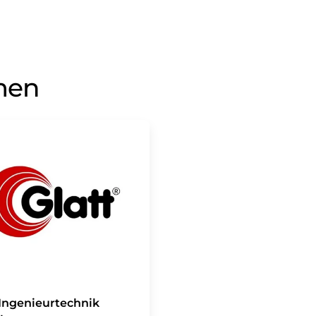
men
 Ingenieurtechnik