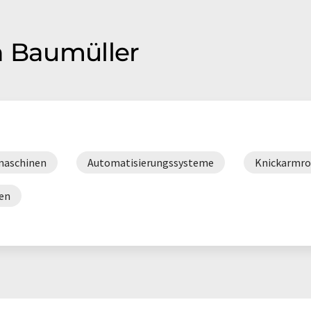
n Baumüller
maschinen
Automatisierungssysteme
Knickarmro
en