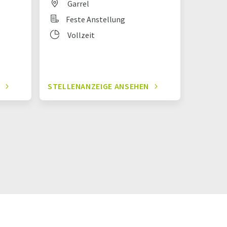
Garrel
Fes
Feste Anstellung
Vol
Vollzeit
N
STELLENANZEIGE ANSEHEN
STELLE