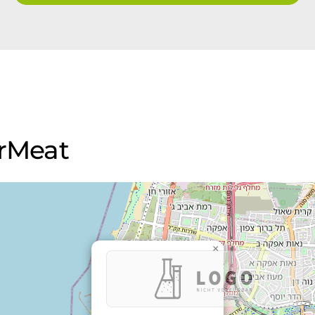
erMeat
×