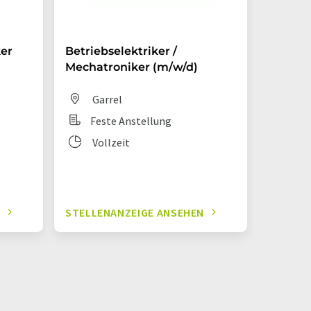
ker
Betriebselektriker /
Mechat
Mechatroniker (m/w/d)
Dis
Garrel
Fes
Feste Anstellung
Vol
Vollzeit
N
STELLENANZEIGE ANSEHEN
STELLE