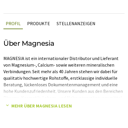
PROFIL
PRODUKTE
STELLENANZEIGEN
Über Magnesia
MAGNESIA ist ein internationaler Distributor und Lieferant
von Magnesium-, Calcium- sowie weiteren mineralischen
Verbindungen. Seit mehr als 40 Jahren stehen wir dabei für
qualitativ hochwertige Rohstoffe, erstklassige individuelle
Beratung, lückenloses Dokumentenmanagement und eine
hohe Kundenzufriedenheit. Unsere Kunden aus den Bereichen
Pharma, Kosmetik, Lebens- und Nahrungsergänzungsmittel
sowie den allgemeinen technischen Anwendungen beliefern
MEHR ÜBER MAGNESIA LESEN
wir schnell, zuverlässig, global und mit allen notwendigen
Qualitäts- und Einfuhrdokumenten.