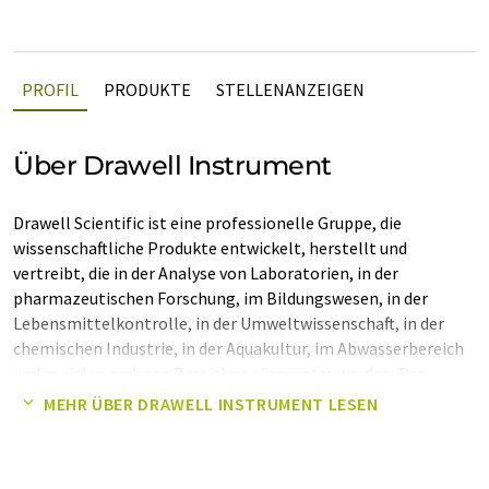
PROFIL
PRODUKTE
STELLENANZEIGEN
Über Drawell Instrument
Drawell Scientific ist eine professionelle Gruppe, die
wissenschaftliche Produkte entwickelt, herstellt und
vertreibt, die in der Analyse von Laboratorien, in der
pharmazeutischen Forschung, im Bildungswesen, in der
Lebensmittelkontrolle, in der Umweltwissenschaft, in der
chemischen Industrie, in der Aquakultur, im Abwasserbereich
und in vielen anderen Bereichen eingesetzt werden. Das
Unternehmen wurde 1999 in China gegründet und ist seit 2014
MEHR ÜBER DRAWELL INSTRUMENT LESEN
ein Joint Venture, nachdem es von einem US-Unternehmen
übernommen wurde. Jetzt gibt es 4 Unternehmen unter
Drawell Gruppe, hier Schlag: