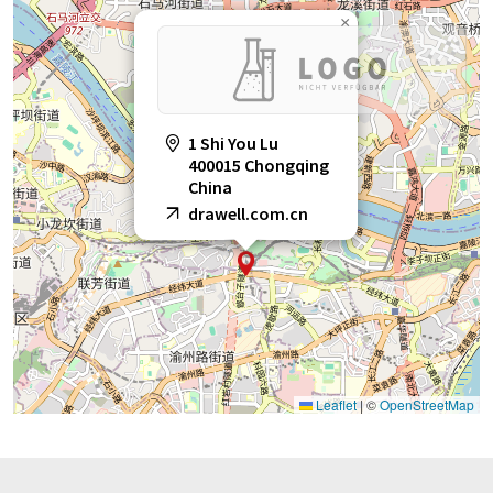
×
1 Shi You Lu
400015 Chongqing
China
drawell.com.cn
Leaflet
|
©
OpenStreetMap