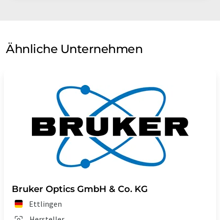
verbessern und unseren Kunden die beste technische
Unterstützung zu bieten.
Hinweis: Dieser Artikel wurde mit einem Computersystem ohne
Ähnliche Unternehmen
menschlichen Eingriff übersetzt. LUMITOS bietet diese
automatischen Übersetzungen an, um eine größere Bandbreite
an Firmenprofilen zu präsentieren. Da dieser Artikel mit
automatischer Übersetzung übersetzt wurde, ist es möglich,
dass er Fehler im Vokabular, in der Syntax oder in der
Grammatik enthält. Den ursprünglichen Artikel in Englisch
finden Sie
hier
.
Bruker Optics GmbH & Co. KG
Ettlingen
Hersteller