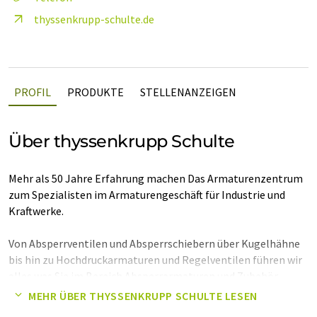
thyssenkrupp-schulte.de
PROFIL
PRODUKTE
STELLENANZEIGEN
Über thyssenkrupp Schulte
Mehr als 50 Jahre Erfahrung machen Das Armaturenzentrum
zum Spezialisten im Armaturengeschäft für Industrie und
Kraftwerke.
Von Absperrventilen und Absperrschiebern über Kugelhähne
bis hin zu Hochdruckarmaturen und Regelventilen führen wir
alles was Sie im Bereich Absperrarmaturen und Zubehör
benötigen. Unsere Produkte kommen in den Bereichen
MEHR ÜBER THYSSENKRUPP SCHULTE LESEN
(Energie-)Anlagenbau, Versorgungstechnik, Maschinenbau,