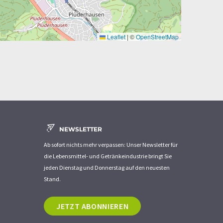
Leaflet
|
©
OpenStreetMap
NEWSLETTER
Ab sofort nichts mehr verpassen: Unser Newsletter für
die Lebensmittel- und Getränkeindustrie bringt Sie
jeden Dienstag und Donnerstag auf den neuesten
Stand.
JETZT ABONNIEREN