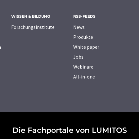
WISSEN & BILDUNG
RSS-FEEDS
Forschungsinstitute
News
Produkte
n
White paper
Jobs
Webinare
All-in-one
Die Fachportale von LUMITOS