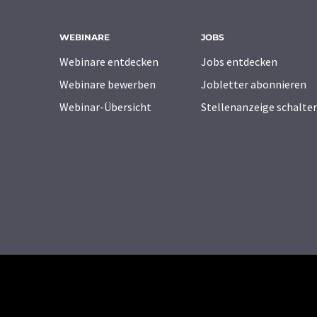
WEBINARE
JOBS
Webinare entdecken
Jobs entdecken
Webinare bewerben
Jobletter abonnieren
Webinar-Übersicht
Stellenanzeige schalte