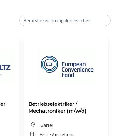
Berufsbezeichnung durchsuchen
ker
Betriebselektriker /
Mechat
Mechatroniker (m/w/d)
Dis
Garrel
Fes
Feste Anstellung