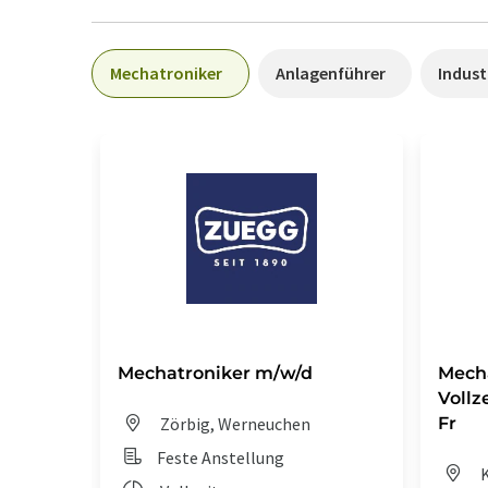
Mechatroniker
Anlagenführer
Indus
Mechatroniker m/w/d
Mecha
Vollz
Zörbig, Werneuchen
Fr
Feste Anstellung
K